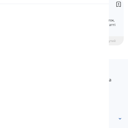
Об'єктні займенники
Вимова
Object Pronouns
Займенники, які можуть замінювати додаток,
називаються об'єктні займенники. У цій статті
Читання
ви дізнаєтеся про різні види об'єктних
займенників.
beginner
Середній рівень
Просунутий
Langeek
LanGeek – це платформа для вивчення мов, яка
робить процес навчання швидшим і легшим.
info@langeek.co
Швидкий доступ