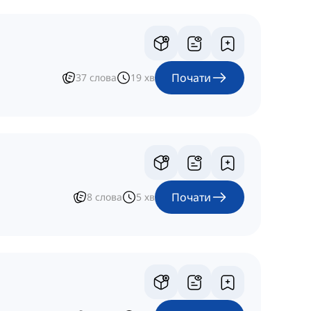
Почати
37
слова
19
хв
Почати
8
слова
5
хв