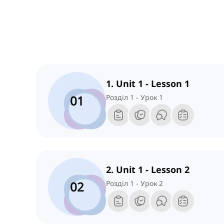
1. Unit 1 - Lesson 1
01
Розділ 1 - Урок 1
2. Unit 1 - Lesson 2
02
Розділ 1 - Урок 2