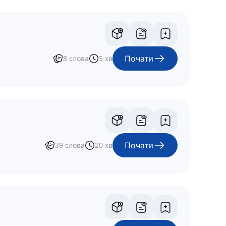
Почати
8
слова
5
хв
Почати
39
слова
20
хв