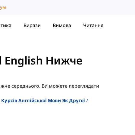
іум
атика
Вирази
Вимова
Читання
l English Нижче
 Нижче середнього. Ви можете переглядати
 Курсів Англійської Мови Як Другої