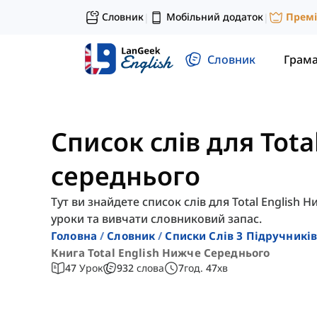
Словник
Мобільний додаток
Прем
|
|
Словник
Грам
Список слів для Tota
середнього
Тут ви знайдете список слів для Total English
уроки та вивчати словниковий запас.
Головна
Словник
Списки Слів З Підручників
Книга Total English Нижче Середнього
47
Урок
932
слова
7
год.
47
хв