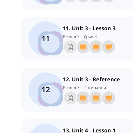
11. Unit 3 - Lesson 3
11
Розділ 3 - Урок 3
12. Unit 3 - Reference
12
Розділ 3 - Посилання
13. Unit 4 - Lesson 1