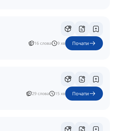
Почати
16
слова
9
хв
Почати
29
слова
15
хв