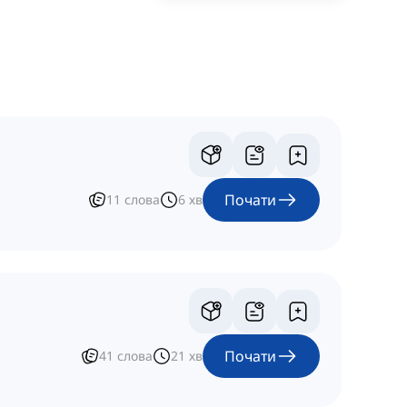
Почати
11
слова
6
хв
Почати
41
слова
21
хв