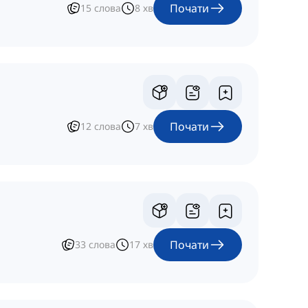
Почати
15
слова
8
хв
Почати
12
слова
7
хв
Почати
33
слова
17
хв