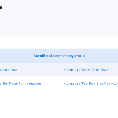
e
Англійські словосполучення
рислівники
Колокації з 'Make- Take- Have'
з 'Be- Place- Put' та іншими
Колокації з 'Pay- Run- Break' та інш