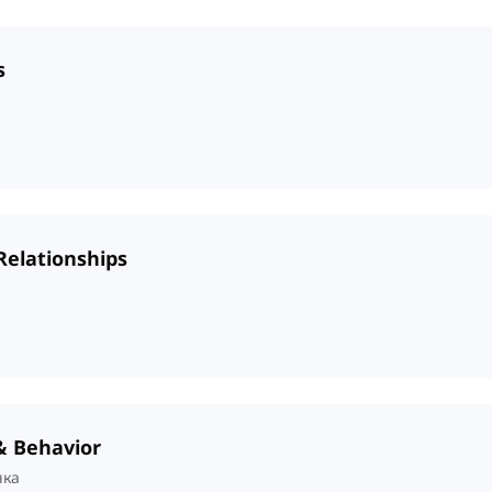
s
Relationships
& Behavior
нка