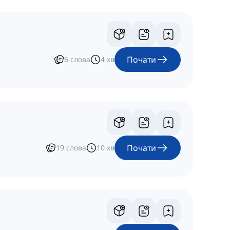
Почати
6
слова
4
хв
Почати
19
слова
10
хв