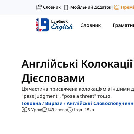
Словник
Мобільний додаток
Прем
|
|
Словник
Грамати
Англійські Колокаці
Дієсловами
Ця частина присвячена колокаціям з іншими діє
"pass judgment", "pose a threat" тощо.
Головна
Вирази
Англійські Словосполученн
8
Урок
149
слова
1
год.
15
хв