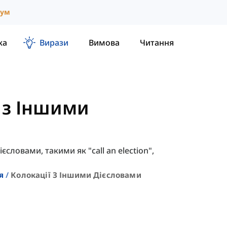
іум
ка
Вирази
Вимова
Читання
ї з Іншими
словами, такими як "call an election",
я
Колокації З Іншими Дієсловами