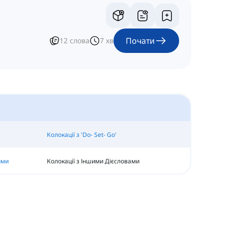
Почати
12
слова
7
хв
Колокації з 'Do- Set- Go'
ими
Колокації з Іншими Дієсловами