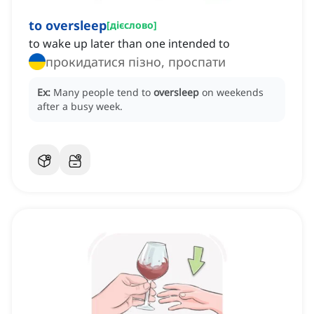
to oversleep
[
дієслово
]
to wake up later than one intended to
прокидатися пізно, проспати
Ex:
Many people tend to
oversleep
on weekends
after a busy week.