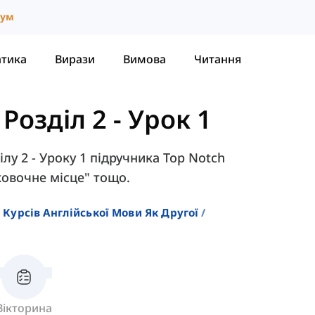
іум
атика
Вирази
Вимова
Читання
-
Розділ 2 - Урок 1
лу 2 - Уроку 1 підручника Top Notch
рковочне місце" тощо.
 Курсів Англійської Мови Як Другої
Вікторина