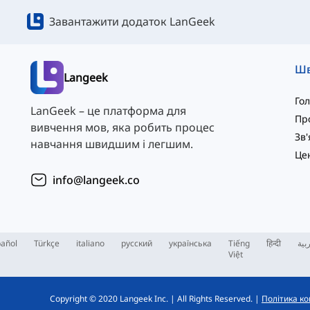
Завантажити додаток LanGeek
Langeek
Го
LanGeek – це платформа для
Пр
вивчення мов, яка робить процес
навчання швидшим і легшим.
info@langeek.co
añol
Türkçe
italiano
русский
українська
Tiếng
हिन्दी
بية
Việt
Copyright © 2020 Langeek Inc.
|
All Rights Reserved.
|
Політика ко