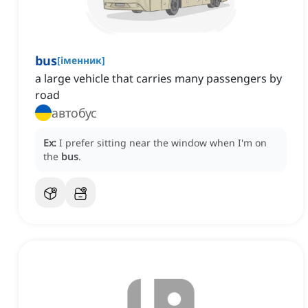
bus
[
іменник
]
a large vehicle that carries many passengers by
road
автобус
Ex:
I prefer sitting near the window when I'm on
the
bus
.