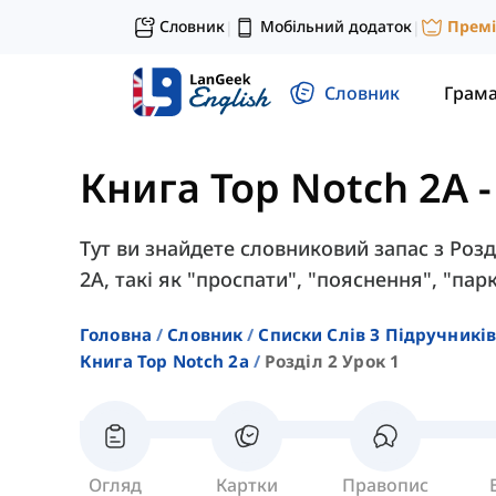
Словник
Мобільний додаток
Прем
|
|
Словник
Грам
Книга Top Notch 2A
Тут ви знайдете словниковий запас з Розді
2A, такі як "проспати", "пояснення", "па
Головна
Словник
Списки Слів З Підручників
Книга Top Notch 2a
Розділ 2 Урок 1
Огляд
Картки
Правопис