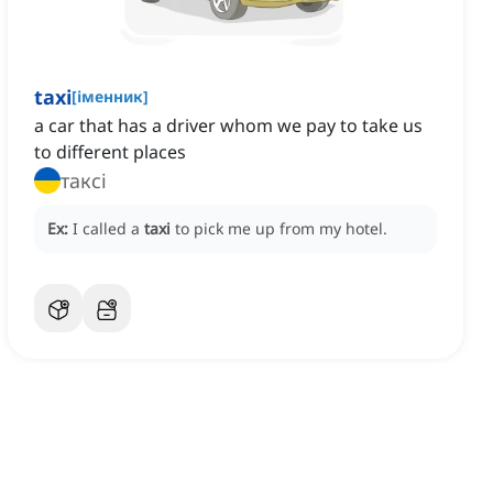
taxi
[
іменник
]
a car that has a driver whom we pay to take us
to different places
таксі
Ex:
I called a
taxi
to pick me up from my hotel.