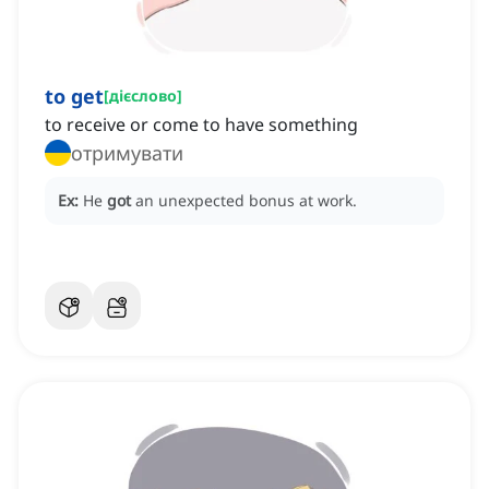
to get
[
дієслово
]
to receive or come to have something
отримувати
Ex:
He
got
an unexpected bonus at work.