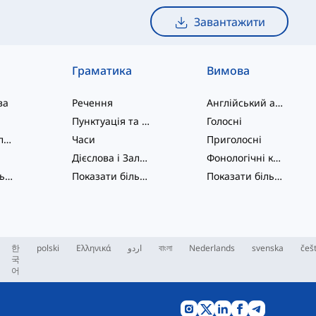
Завантажити
Граматика
Вимова
ва
Речення
Англійський алфавіт
Пунктуація та Орфографія
Голосні
Фразові дієслова
Часи
Приголосні
Дієслова і Залоги
Фонологічні концепції
Показати більше
...
Показати більше
...
Показати більше
...
한
polski
Ελληνικά
اردو
বাংলা
Nederlands
svenska
češ
국
어