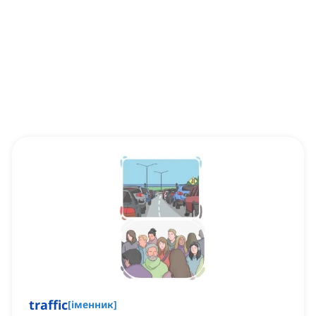
traffic
[
іменник
]