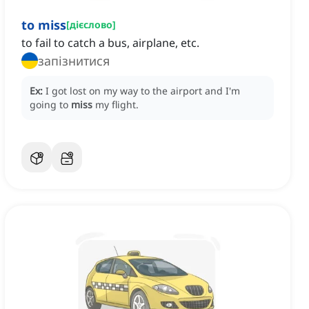
to miss
[
дієслово
]
to fail to catch a bus, airplane, etc.
запізнитися
Ex:
I got lost on my way to the airport and I'm
going to
miss
my flight.