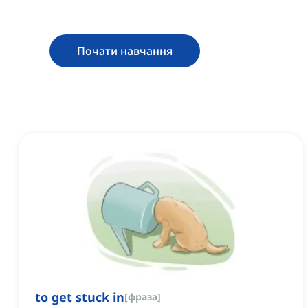
Почати навчання
to get stuck
in
[
фраза
]