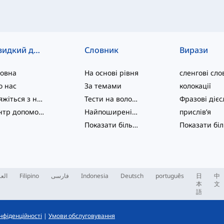
Швидкий доступ
Словник
Вирази
ловна
На основі рівня
сленгові сло
о нас
За темами
колокації
Зв'яжіться з нами
Тести на володіння мовою
Центр допомоги
Найпоширеніші
прислів’я
Показати більше
...
العر
Filipino
فارسی
Indonesia
Deutsch
português
日
中
本
文
語
нфіденційності
|
Умови обслуговування