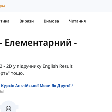
іум
атика
Вирази
Вимова
Читання
t - Елементарний
-
 - 2D у підручнику English Result
ерть" тощо.
 Курсів Англійської Мови Як Другої
2d