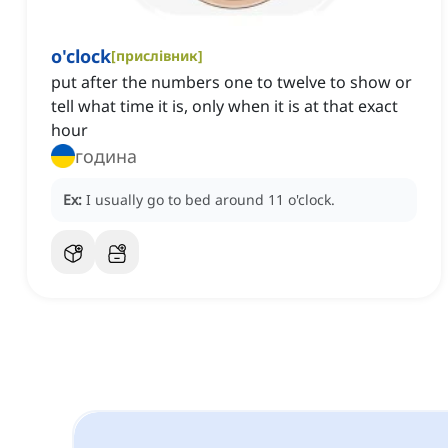
o'clock
[
прислівник
]
put after the numbers one to twelve to show or
tell what time it is, only when it is at that exact
hour
година
Ex:
I usually go to bed around 11 o'clock.