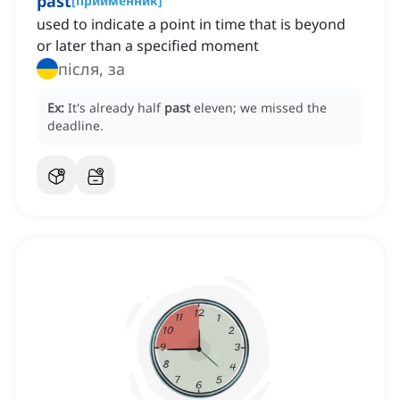
past
[
прийменник
]
used to indicate a point in time that is beyond
or later than a specified moment
після, за
Ex:
It's already half
past
eleven; we missed the
deadline.