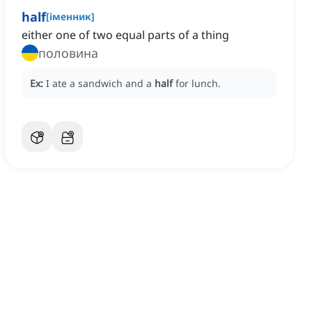
half
[
іменник
]
either one of two equal parts of a thing
половина
Ex:
I ate a sandwich and a
half
for lunch.