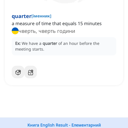
quarter
[
іменник
]
a measure of time that equals 15 minutes
чверть, чверть години
Ex:
We have a
quarter
of an hour before the
meeting starts.
Книга English Result - Елементарний