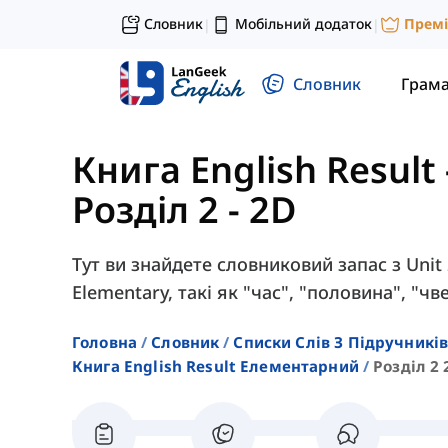
Словник
Мобільний додаток
Прем
|
|
Словник
Грам
Книга English Resul
Розділ 2 - 2D
Тут ви знайдете словниковий запас з Unit 2
Elementary, такі як "час", "половина", "чв
Головна
Словник
Списки Слів З Підручників
Книга English Result Елементарний
Розділ 2 