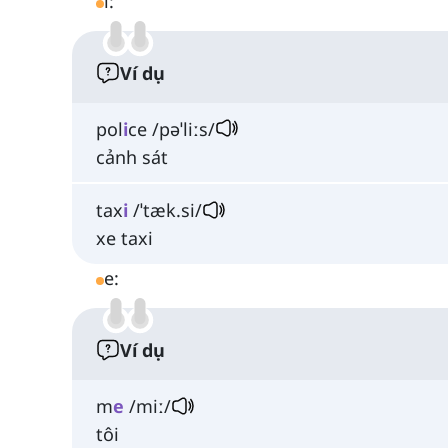
i:
Ví dụ
pol
i
ce /pəˈliːs/
cảnh sát
tax
i
/ˈtæk.si/
xe taxi
e:
Ví dụ
m
e
/miː/
tôi