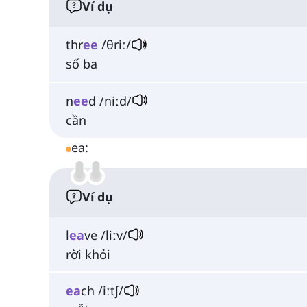
Ví dụ
thr
ee
/θriː/
số ba
n
ee
d /niːd/
cần
ea:
Ví dụ
l
ea
ve /liːv/
rời khỏi
ea
ch /iːtʃ/