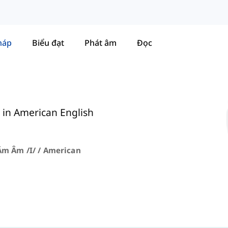
háp
Biểu đạt
Phát âm
Đọc
in American English
Âm Âm /i/ / American