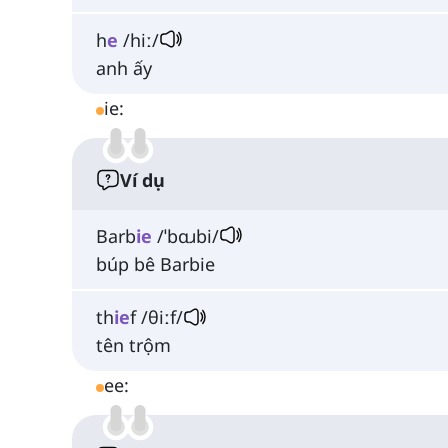
h
e
/hiː/
anh ấy
ie:
Ví dụ
Barb
ie
/ˈbɑɹbi/
búp bê Barbie
th
ie
f /θiːf/
tên trộm
ee: