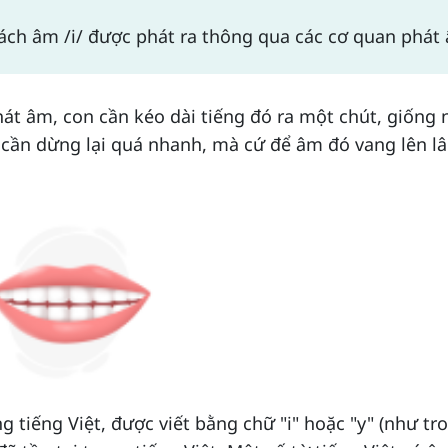
cách âm /i/ được phát ra thông qua các cơ quan phát
hát âm, con cần kéo dài tiếng đó ra một chút, giống 
ng cần dừng lại quá nhanh, mà cứ để âm đó vang lên l
g tiếng Việt, được viết bằng chữ "i" hoặc "y" (như tr