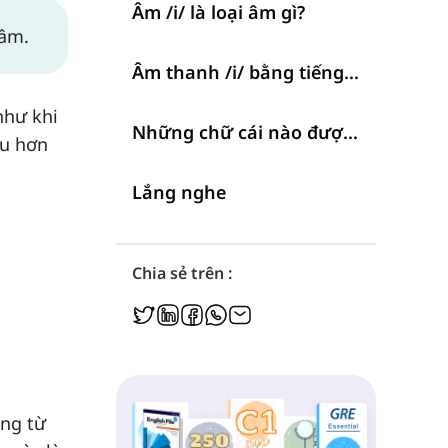
Âm /i/ là loại âm gì?
 âm.
Âm thanh /i/ bằng tiếng Anh
như khi
Những chữ cái nào được phát âm là /i/?
âu hơn
Lắng nghe
Chia sẻ trên :
ong từ