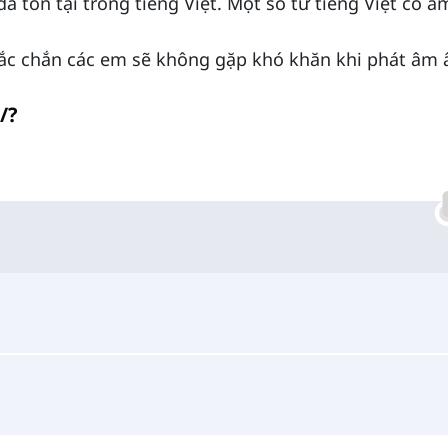
đã tồn tại trong tiếng Việt. Một số từ tiếng Việt có â
hắc chắn các em sẽ không gặp khó khăn khi phát âm 
/?