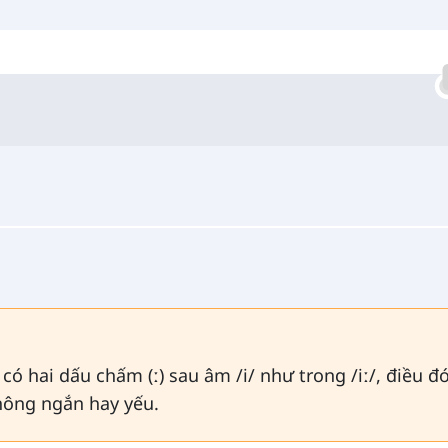
có hai dấu chấm (ː) sau âm /i/ như trong /iː/, điều đó
hông ngắn hay yếu.