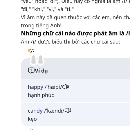
"yêu" hoặc "đi"). Điều này có nghĩa là âm /i/ 
"đi," "khi," "vì," và "tí."
Vì âm này đã quen thuộc với các em, nên c
trong tiếng Anh!
Những chữ cái nào được phát âm là /i
Âm /i/ được biểu thị bởi các chữ cái sau:
y:
Ví dụ
happ
y
/ˈhæpi/
hạnh phúc
cand
y
/ˈkændi/
kẹo