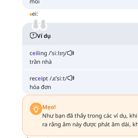
mỗi
ei:
Ví dụ
c
ei
ling /ˈsiːlɪŋ/
trần nhà
rec
ei
pt /ɹɪˈsiːt/
hóa đơn
Mẹo!
Như bạn đã thấy trong các ví dụ, khi 
ra rằng âm này được phát âm dài, k