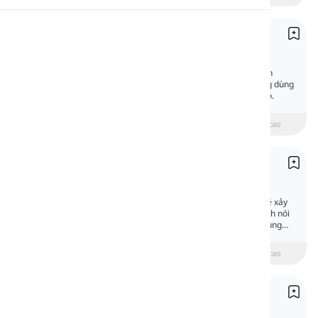
Phát âm
Thì quá khứ đơn
Past Simple
Đọc
Thì quá khứ đơn là một trong những thì quan
trọng nhất trong tiếng Anh. Chúng ta thường dùng
thì này để nói về những gì đã xảy ra trước đó.
beginner
Trung cấp
Nâng cao
Thì tương lai đơn
Future Simple
Thì tương lai đơn nói về những hành động sẽ xảy
ra sau đó. Trong bài học này, bạn sẽ học cách nói
về tương lai bằng tiếng Anh bằng cách sử dụng
'will'.
beginner
Trung cấp
Nâng cao
Thì hiện tại tiếp diễn
Present Continuous