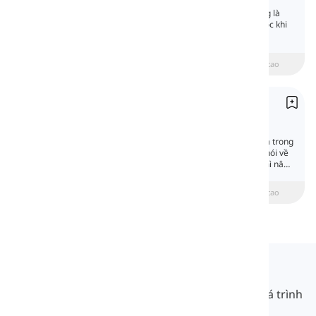
Thì hiện tại tiếp diễn là thì cơ bản. Nó thường là
một trong những thì đầu tiên bạn bắt đầu học khi
bạn mới bắt đầu học tiếng Anh.
beginner
Trung cấp
Nâng cao
Thì tương lai với "going to"
Future with 'Going to'
Bất cứ thứ gì sau hiện tại đều là tương lai, và trong
tiếng Anh, chúng ta có nhiều cách và thì để nói về
tương lai. Một số thì cơ bản hơn và một số thì nâng
cao hơn.
beginner
Trung cấp
Nâng cao
Langeek
LanGeek là một nền tảng học ngôn ngữ giúp quá trình
học của bạn nhanh hơn và dễ dàng hơn.