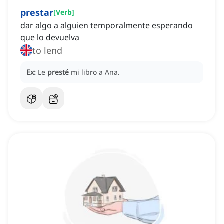
prestar
[
Verb
]
dar algo a alguien temporalmente esperando
que lo devuelva
to lend
Ex:
Le
presté
mi libro a Ana.