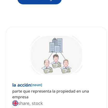
la acción
[
noun
]
parte que representa la propiedad en una
empresa
share, stock