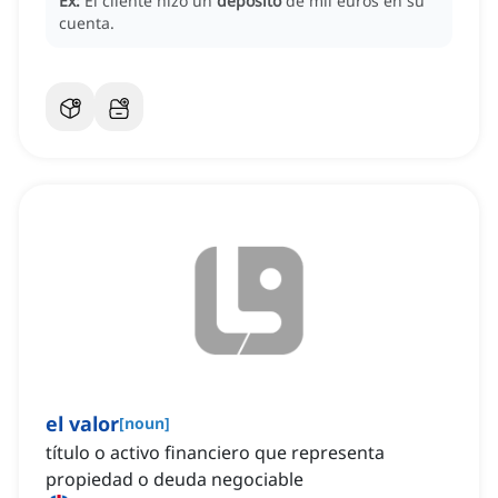
Ex:
El cliente hizo un
depósito
de mil euros en su
cuenta.
el valor
[
noun
]
título o activo financiero que representa
propiedad o deuda negociable