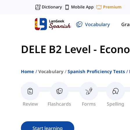
Dictionary
Mobile App
Premium
|
|
Vocabulary
Gr
DELE B2 Level
-
Econo
Home
Vocabulary
Spanish Proficiency Tests
Review
Flashcards
Forms
Spelling
Start learning