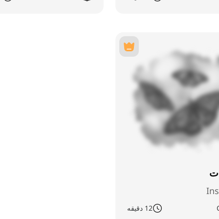
ت
In
12 دقیقه