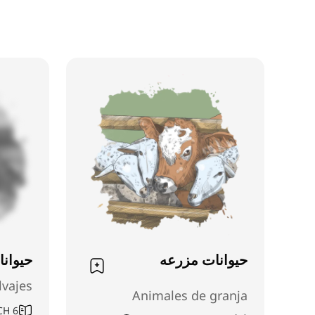
حیوانات مزرعه
حیوان
lvajes
Animales de granja
CH
6