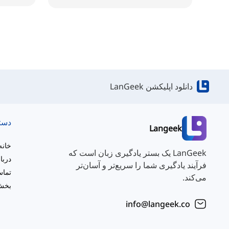
دانلود اپلیکشن LanGeek
دست
Langeek
خانه
LanGeek یک بستر یادگیری زبان است که
دربا
فرآیند یادگیری شما را سریع‌تر و آسان‌تر
تماس
می‌کند.
بخش 
info@langeek.co