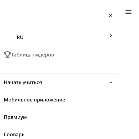
Togg
RU
Таблица лидеров
Начать учиться
Мобильное приложение
Выражения
Премиум
Грамматика
Животные
Словарь
Словарь