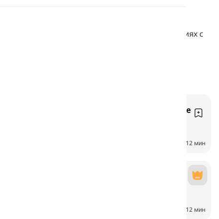
Произношение
Чтения о различных типах животных, их
характеристиках, средах обитания и отношениях с
людьми.
Чтение
Сельскохозяйственные животные
Animales de granja
6
CH
12 мин
Дикие животные
Animales salvajes
6
CH
12 мин