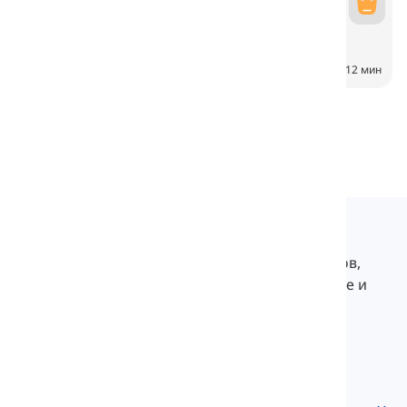
Насекомые
Insectos
6
CH
12 мин
Langeek
LanGeek — это платформа для изучения языков,
которая делает ваш процесс обучения быстрее и
легче.
info@langeek.co