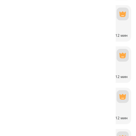
Домашние животные
Mascotas
6
CH
12 мин
Морские животные
Animales marinos
6
CH
12 мин
Aves
Aves
6
CH
12 мин