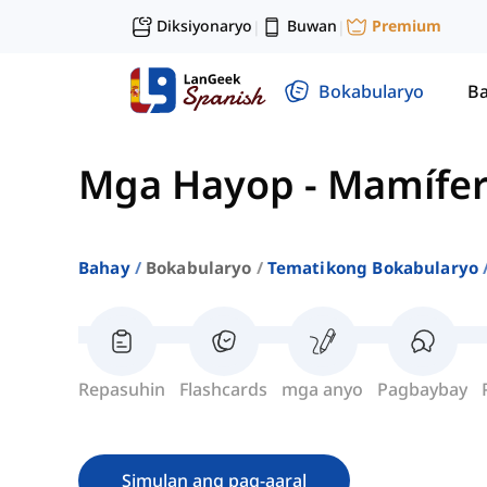
Diksiyonaryo
Buwan
Premium
|
|
Bokabularyo
Ba
Mga Hayop
-
Mamífer
Bahay
Bokabularyo
Tematikong Bokabularyo
Repasuhin
Flashcards
mga anyo
Pagbaybay
Simulan ang pag-aaral