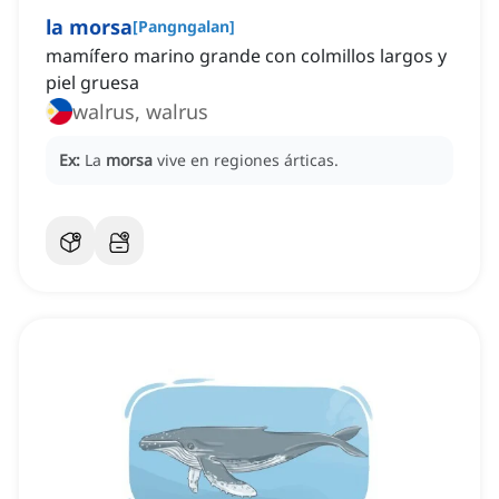
la morsa
[
Pangngalan
]
mamífero marino grande con colmillos largos y
piel gruesa
walrus, walrus
Ex:
La
morsa
vive en regiones árticas.