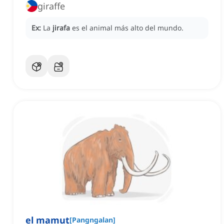
giraffe
Ex:
La
jirafa
es el animal más alto del mundo.
el mamut
[
Pangngalan
]