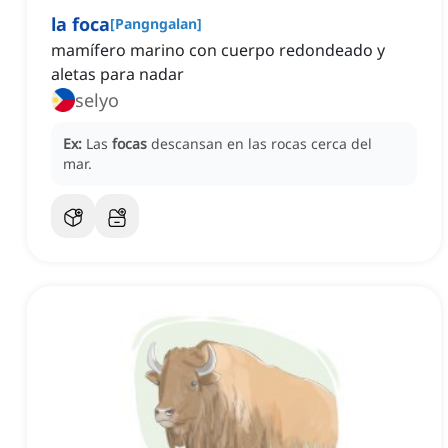
la foca
[
Pangngalan
]
mamífero marino con cuerpo redondeado y
aletas para nadar
selyo
Ex:
Las
focas
descansan en las rocas cerca del
mar.