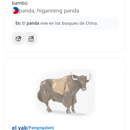
bambú
panda, higanteng panda
Ex:
El
panda
vive en los bosques de China.
el yak
[
Pangngalan
]