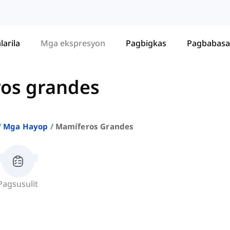
larila
Mga ekspresyon
Pagbigkas
Pagbabasa
os grandes
Mga Hayop
Mamíferos Grandes
Pagsusulit