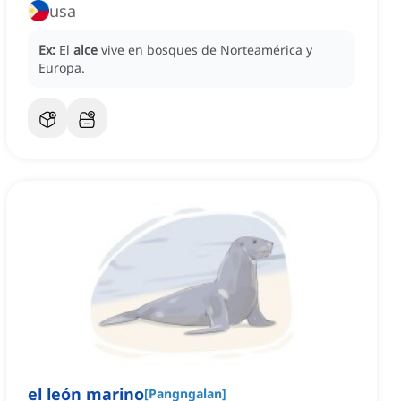
usa
Ex:
El
alce
vive en bosques de Norteamérica y
Europa.
el león marino
[
Pangngalan
]