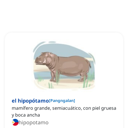
el hipopótamo
[
Pangngalan
]
mamífero grande, semiacuático, con piel gruesa
y boca ancha
hipopotamo