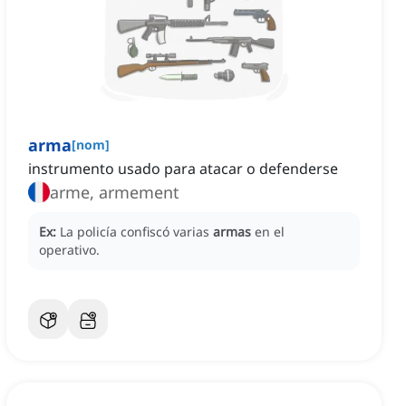
arma
[
nom
]
instrumento usado para atacar o defenderse
arme, armement
Ex:
La policía confiscó varias
armas
en el
operativo.