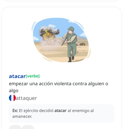
atacar
[
verbe
]
empezar una acción violenta contra alguien o
algo
attaquer
Ex:
El ejército decidió
atacar
al enemigo al
amanecer.