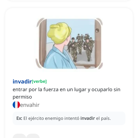
invadir
[
verbe
]
entrar por la fuerza en un lugar y ocuparlo sin
permiso
envahir
Ex:
El ejército enemigo intentó
invadir
el país.