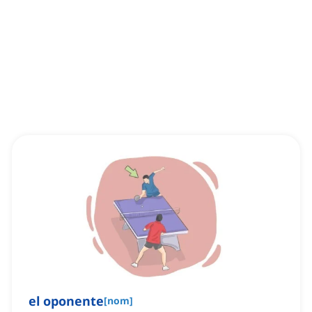
el oponente
[
nom
]