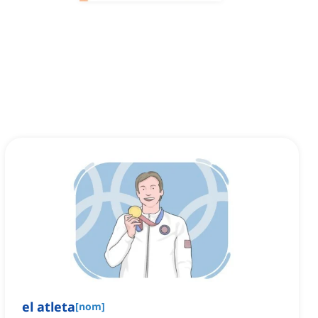
el atleta
[
nom
]