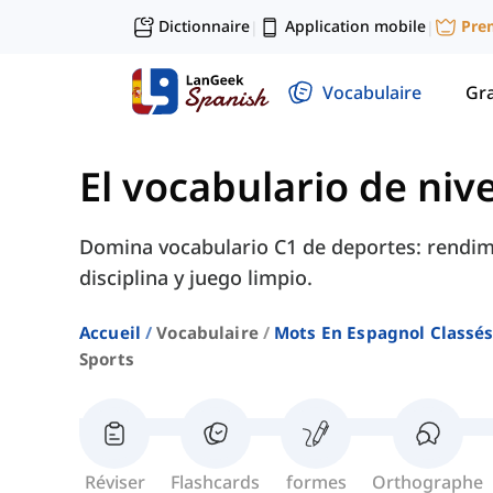
Dictionnaire
Application mobile
Pre
|
|
Vocabulaire
Gr
El vocabulario de nive
Domina vocabulario C1 de deportes: rendimi
disciplina y juego limpio.
Accueil
Vocabulaire
Mots En Espagnol Classés
Sports
Réviser
Flashcards
formes
Orthographe