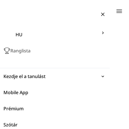
Togg
HU
Ranglista
Kezdje el a tanulást
Mobile App
Kifejezések
Prémium
Nyelvtan
Ház és Bútor
Szótár
Szókincs