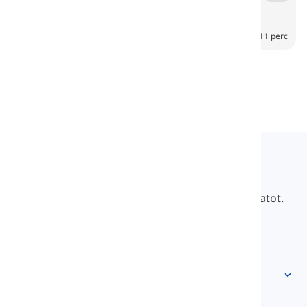
Garaje
6
CH
11 perc
Langeek
A LanGeek egy nyelvtanulási platform, amely
gyorsabbá és könnyebbé teszi a tanulási folyamatot.
info@langeek.co
Gyors hozzáférés
Kezdőlap