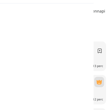
Kiejtés
Olvasmányok a házról, annak tereiről és a mindennapi
életben használt bútorokról és tárgyakról.
Olvasás
Szobák
Habitaciones
7
CH
13 perc
Sala de estar
Sala de estar
6
CH
12 perc