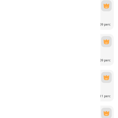
Dormitorio
Dormitorio
6
CH
9 perc
Cocina
Cocina
6
CH
9 perc
Baño
Baño
6
CH
11 perc
Garaje