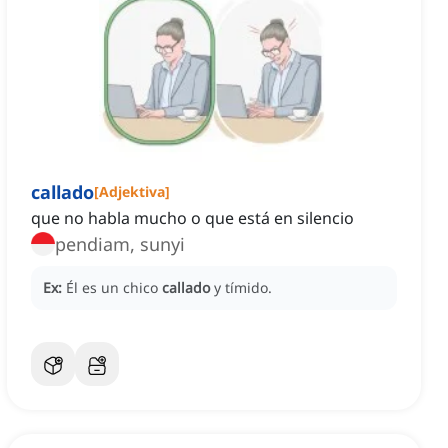
callado
[
Adjektiva
]
que no habla mucho o que está en silencio
pendiam, sunyi
Ex:
Él es un chico
callado
y tímido.