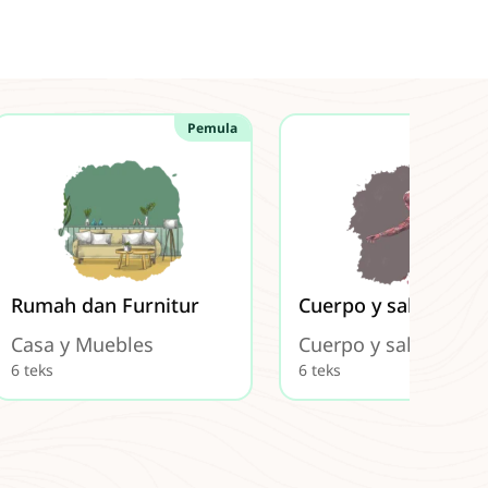
Pemula
P
Rumah dan Furnitur
Cuerpo y salud
Casa y Muebles
Cuerpo y salud
6 teks
6 teks