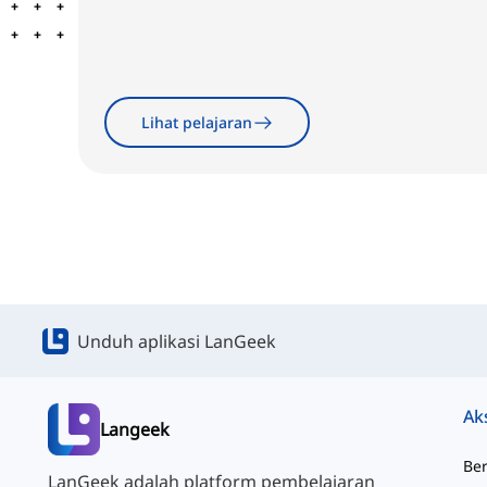
Lihat pelajaran
Unduh aplikasi LanGeek
Ak
Langeek
Be
LanGeek adalah platform pembelajaran