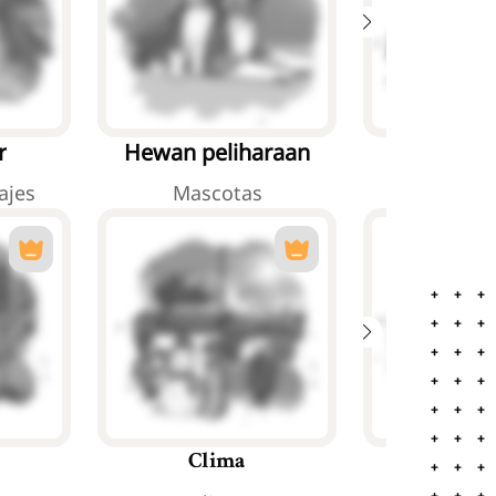
r
Hewan peliharaan
Hewan 
ajes
Mascotas
Animales 
Mus
Clima