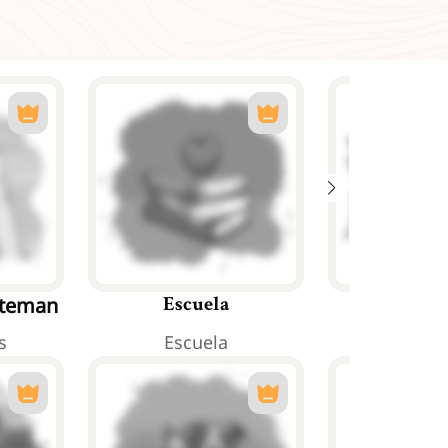
-teman
Escuela
Trab
s
Escuela
Trab