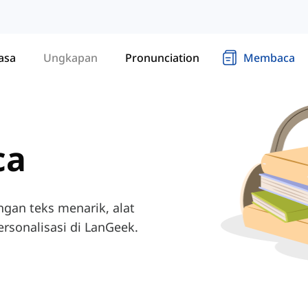
asa
Ungkapan
Pronunciation
Membaca
ca
an teks menarik, alat
rsonalisasi di LanGeek.