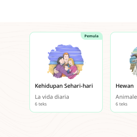
Pemula
Kehidupan Sehari-hari
Hewan
La vida diaria
Animale
6 teks
6 teks