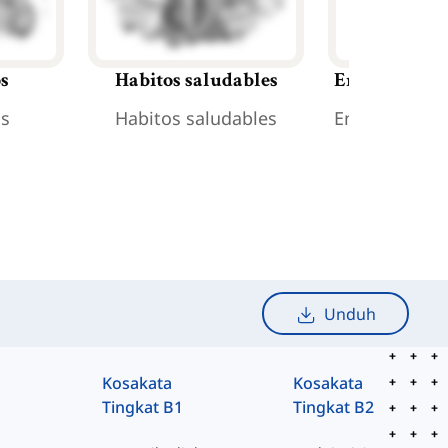
os
Habitos saludables
Enfermedade
os
Habitos saludables
Enfermedade
Unduh
Kosakata
Kosakata
Tingkat B1
Tingkat B2