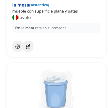
la mesa
[
sostantivo
]
mueble con superficie plana y patas
tavolo
Ex:
La
mesa
está en el comedor.