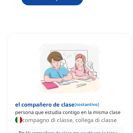
el compañero de clase
[
sostantivo
]
persona que estudia contigo en la misma clase
compagno di classe, collega di classe
Ex:
Mi compañero de clase me ayudó con la tarea.