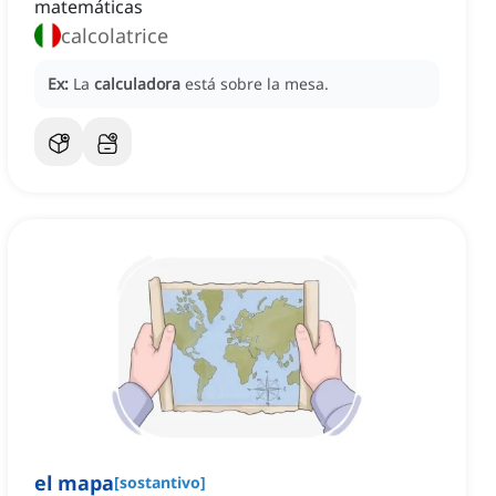
matemáticas
calcolatrice
Ex:
La
calculadora
está sobre la mesa.
el mapa
[
sostantivo
]