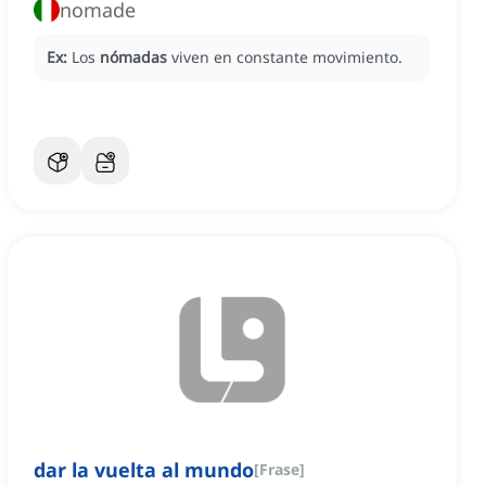
nomade
Ex:
Los
nómadas
viven en constante movimiento.
dar la vuelta al mundo
[
Frase
]