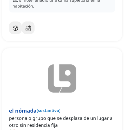
Ex:
El hotel añadió una cama supletoria en la
habitación.
el nómada
[
sostantivo
]
persona o grupo que se desplaza de un lugar a
otro sin residencia fija