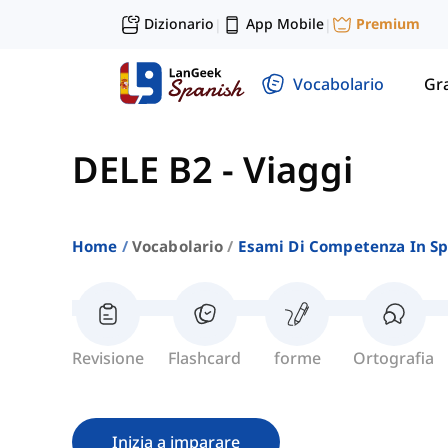
Dizionario
App Mobile
Premium
|
|
Vocabolario
Gr
DELE B2
-
Viaggi
Home
Vocabolario
Esami Di Competenza In S
Revisione
Flashcard
forme
Ortografia
Inizia a imparare