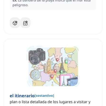
Ex:
La bandera de la playa indica que el mar está
peligroso.
el itinerario
[
sostantivo
]
plan o lista detallada de los lugares a visitar y