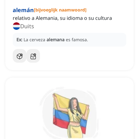
alemán
[
bijvoeglijk naamwoord
]
relativo a Alemania, su idioma o su cultura
Duits
Ex:
La cerveza
alemana
es famosa.