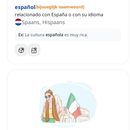
español
[
bijvoeglijk naamwoord
]
relacionado con España o con su idioma
Spaans, Hispaans
Ex:
La cultura
española
es muy rica.