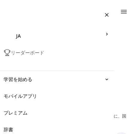
Togg
JA
リーダーボード
学習を始める
モバイルアプリ
表現
A1レベルの語彙
-
Nacionalidad
プレミアム
文法
このレッスンでは、人々がどこから来たかを説明するために、国
籍や国に関する言葉が探求されます。
辞書
語彙