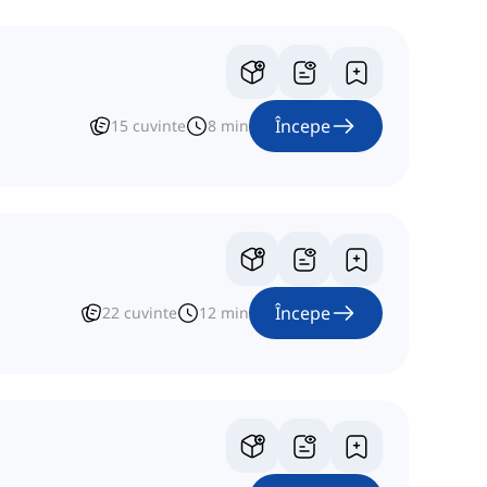
Începe
15
cuvinte
8
min
Începe
22
cuvinte
12
min