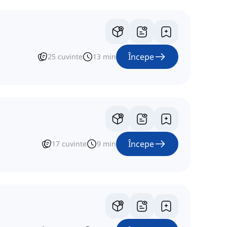
Începe
25
cuvinte
13
min
Începe
17
cuvinte
9
min