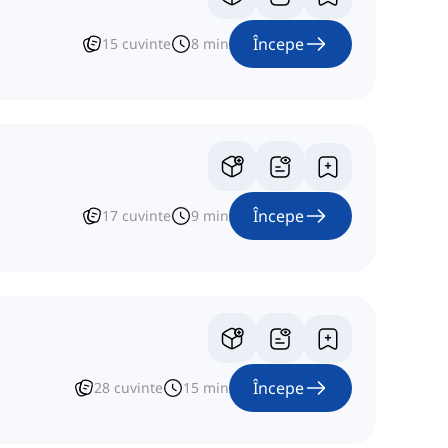
Începe
15
cuvinte
8
min
Începe
17
cuvinte
9
min
Începe
28
cuvinte
15
min