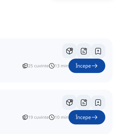
Începe
25
cuvinte
13
min
Începe
19
cuvinte
10
min