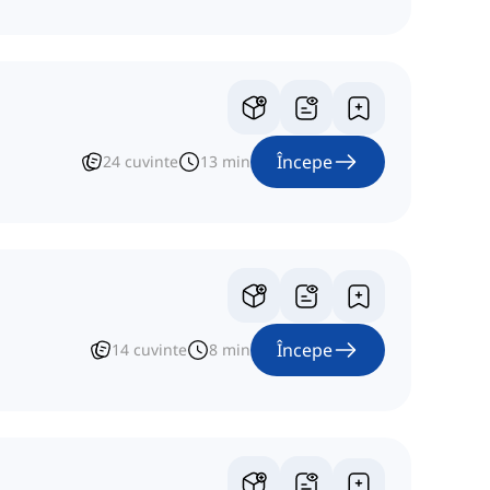
Începe
24
cuvinte
13
min
Începe
14
cuvinte
8
min