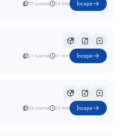
Începe
27
cuvinte
14
min
Începe
21
cuvinte
11
min
Începe
23
cuvinte
12
min