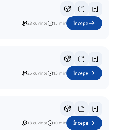
Începe
28
cuvinte
15
min
Începe
25
cuvinte
13
min
Începe
18
cuvinte
10
min