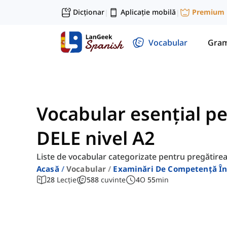
Dicționar
Aplicație mobilă
Premium
|
|
Vocabular
Gram
Vocabular esențial p
DELE nivel A2
Liste de vocabular categorizate pentru pregătire
Acasă
Vocabular
Examinări De Competență În
28
Lecție
588
cuvinte
4
O
55
min