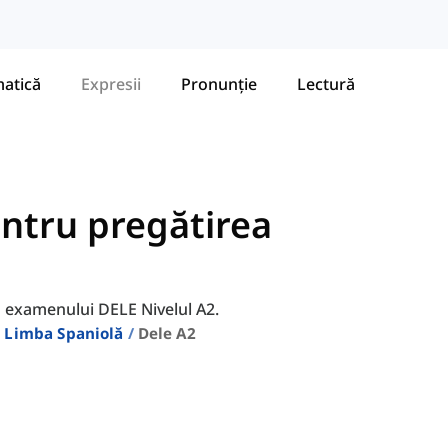
atică
Expresii
Pronunție
Lectură
entru pregătirea
a examenului DELE Nivelul A2.
 Limba Spaniolă
Dele A2