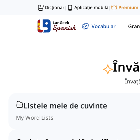
Dicționar
Aplicație mobilă
Premium
|
|
Vocabular
Gram
Învă
Învaț
Listele mele de cuvinte
My Word Lists