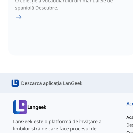
O colecție a vocabularului din manualele de
spaniolă Descubre.
Descarcă aplicația LanGeek
Ac
Langeek
Ac
LanGeek este o platformă de învățare a
Des
limbilor străine care face procesul de
Con