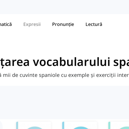
atică
Expresii
Pronunție
Lectură
țarea vocabularului sp
ă mii de cuvinte spaniole cu exemple și exerciții inter