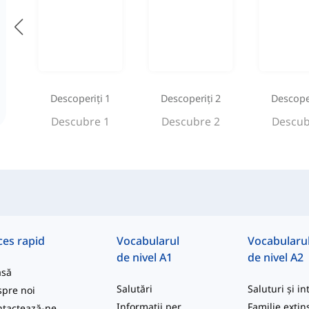
Descoperiți 1
Descoperiți 2
Descoper
Descubre 1
Descubre 2
Descub
ces rapid
Vocabularul
Vocabularu
de nivel A1
de nivel A2
asă
Salutări
pre noi
Informații personale și descriere generală
tactează-ne