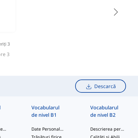
iți 3
re 3
Descarcă
l
Vocabularul
Vocabularul
de nivel B1
de nivel B2
Saluturi și interacțiune socială
Date Personale și Etape ale Vieții
Descrierea persoanelor
Familie extinsă și cunoștințe
Trăsături fizice
Calități și Abilități