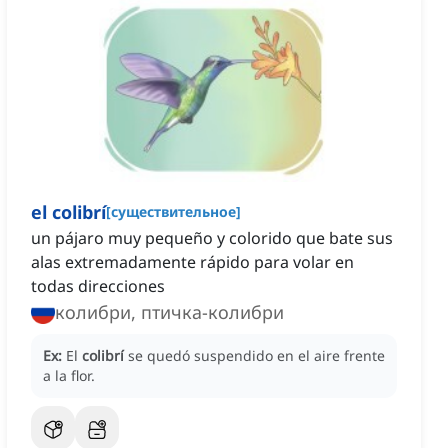
el colibrí
[
существительное
]
un pájaro muy pequeño y colorido que bate sus
alas extremadamente rápido para volar en
todas direcciones
колибри, птичка-колибри
Ex:
El
colibrí
se quedó suspendido en el aire frente
a la flor.