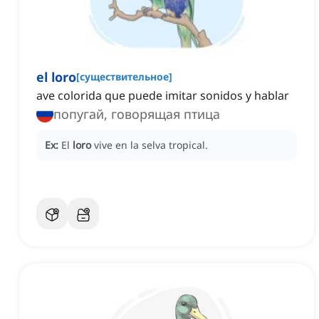
el loro
[
существительное
]
ave colorida que puede imitar sonidos y hablar
попугай, говорящая птица
Ex:
El
loro
vive en la selva tropical.