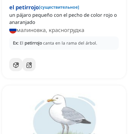
el petirrojo
[
существительное
]
un pájaro pequeño con el pecho de color rojo o
anaranjado
малиновка, красногрудка
Ex:
El
petirrojo
canta en la rama del árbol.