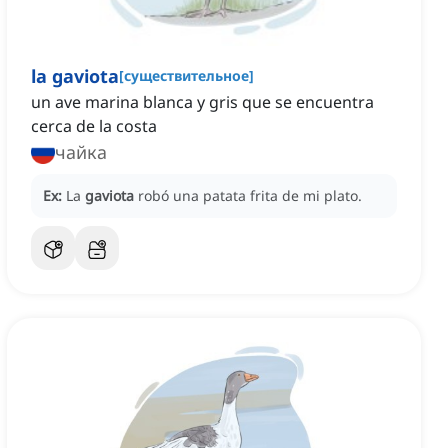
la gaviota
[
существительное
]
un ave marina blanca y gris que se encuentra
cerca de la costa
чайка
Ex:
La
gaviota
robó una patata frita de mi plato.