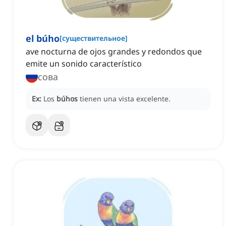
el búho
[
существительное
]
ave nocturna de ojos grandes y redondos que
emite un sonido característico
сова
Ex:
Los
búhos
tienen una vista excelente.