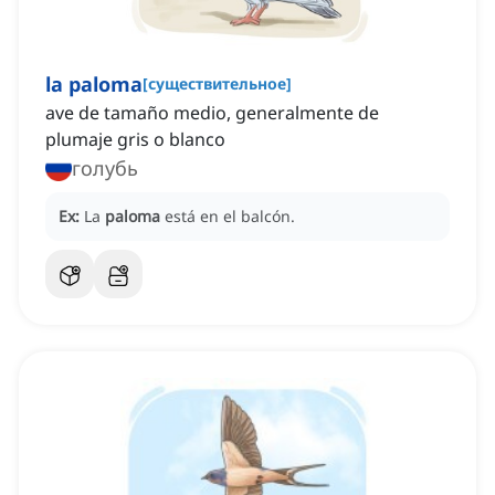
la paloma
[
существительное
]
ave de tamaño medio, generalmente de
plumaje gris o blanco
голубь
Ex:
La
paloma
está en el balcón.