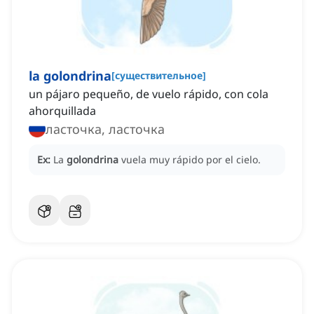
la golondrina
[
существительное
]
un pájaro pequeño, de vuelo rápido, con cola
ahorquillada
ласточка, ласточка
Ex:
La
golondrina
vuela muy rápido por el cielo.