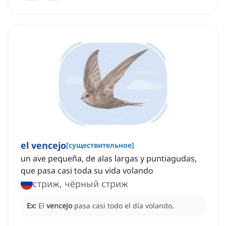
el vencejo
[
существительное
]
un ave pequeña, de alas largas y puntiagudas,
que pasa casi toda su vida volando
стриж, чёрный стриж
Ex:
El
vencejo
pasa casi todo el día volando.