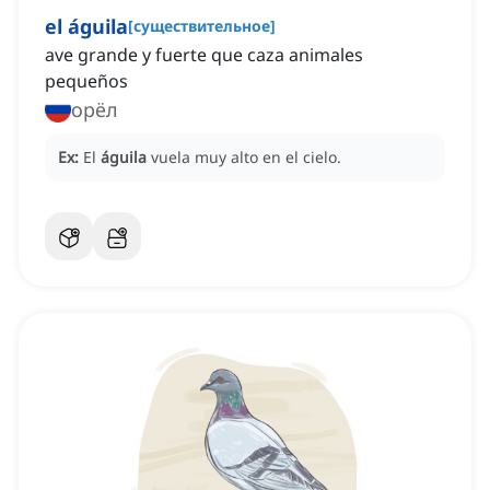
el águila
[
существительное
]
ave grande y fuerte que caza animales
pequeños
орёл
Ex:
El
águila
vuela muy alto en el cielo.