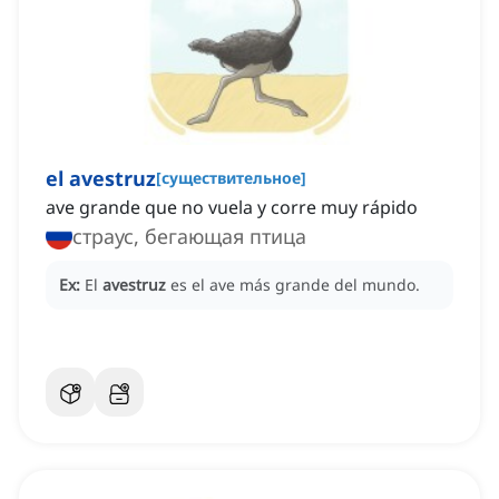
el avestruz
[
существительное
]
ave grande que no vuela y corre muy rápido
страус, бегающая птица
Ex:
El
avestruz
es el ave más grande del mundo.