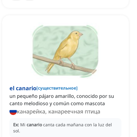
el canario
[
существительное
]
un pequeño pájaro amarillo, conocido por su
canto melodioso y común como mascota
канарейка, канареечная птица
Ex:
Mi
canario
canta cada mañana con la luz del
sol.