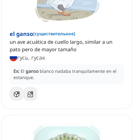
el ganso
[
существительное
]
un ave acuática de cuello largo, similar a un
pato pero de mayor tamaño
гусь, гусак
Ex:
El
ganso
blanco nadaba tranquilamente en el
estanque.