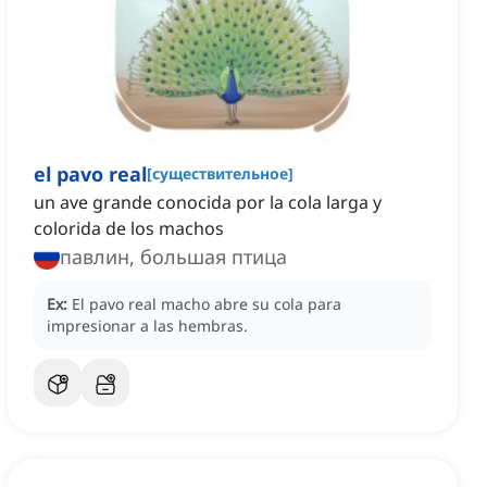
el pavo real
[
существительное
]
un ave grande conocida por la cola larga y
colorida de los machos
павлин, большая птица
Ex:
El pavo real macho abre su cola para
impresionar a las hembras.