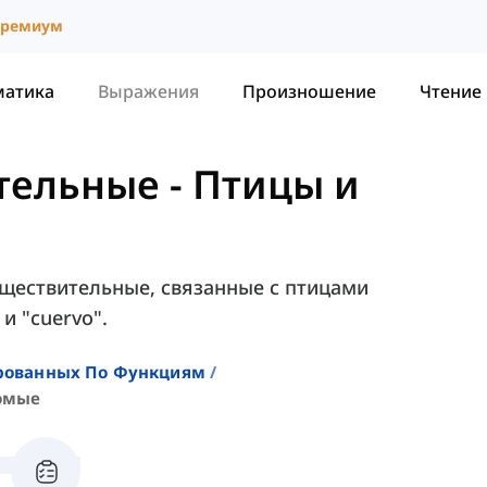
ремиум
матика
Выражения
Произношение
Чтение
тельные
-
Птицы и
уществительные, связанные с птицами
 и "cuervo".
ированных По Функциям
омые