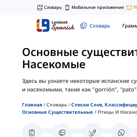
Словарь
Мобильное приложение
П
|
|
Словарь
Грам
Основные существи
Насекомые
Здесь вы узнаете некоторые испанские с
и насекомыми, такие как "gorrión", "pato"
Главная
Словарь
Списки Слов, Классифиц
Основные Существительные
Птицы И Насек