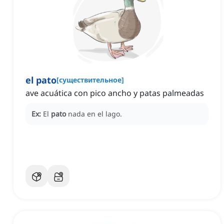
el pato
[
существительное
]
ave acuática con pico ancho y patas palmeadas
Ex:
El
pato
nada en el lago.