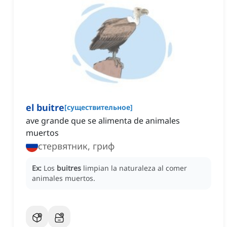
el buitre
[
существительное
]
ave grande que se alimenta de animales
muertos
стервятник, гриф
Ex:
Los
buitres
limpian la naturaleza al comer
animales muertos.