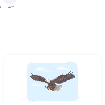
е
Тест