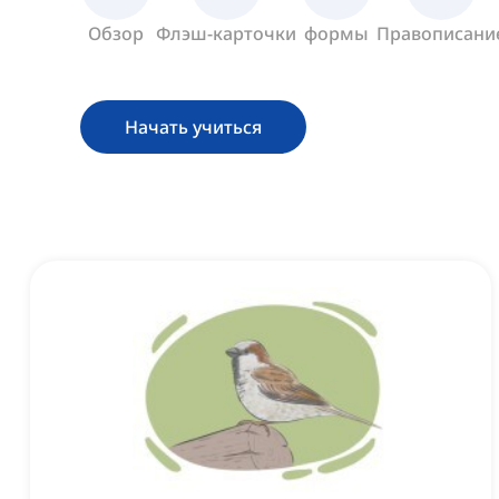
Обзор
Флэш-карточки
формы
Правописани
Начать учиться