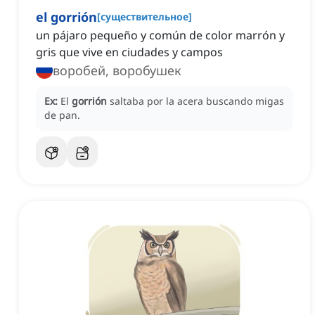
el gorrión
[
существительное
]
un pájaro pequeño y común de color marrón y
gris que vive en ciudades y campos
воробей, воробушек
Ex:
El
gorrión
saltaba por la acera buscando migas
de pan.