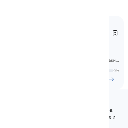
Произношение
Основные
Чтение
существительные
Sustansivos básicos
Вот сборник основных испанских
существительных,
классифицированных по темам, таким
как существительные, связанные с
0
%
животными, едой, одеждой и другими.
24
l
1196
w
9
Ч
59
мин
Langeek
LanGeek — это платформа для изучения языков,
которая делает ваш процесс обучения быстрее и
легче.