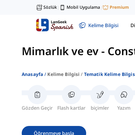
Sözlük
Mobil Uygulama
Premium
|
|
Kelime Bilgisi
Di
Mimarlık ve ev
-
Cons
Anasayfa
Kelime Bilgisi
Tematik Kelime Bilgis
Gözden Geçir
Flash kartlar
biçimler
Yazım
Öğrenmeye başla