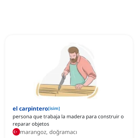
el carpintero
[
isim
]
persona que trabaja la madera para construir o
reparar objetos
marangoz, doğramacı