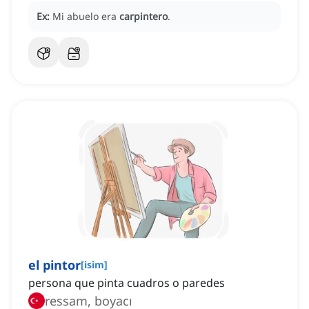
Ex:
Mi abuelo era
carpintero
.
el pintor
[
isim
]
persona que pinta cuadros o paredes
ressam, boyacı