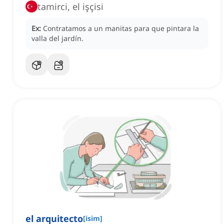
tamirci, el işçisi
Ex:
Contratamos a un manitas para que pintara la
valla del jardín.
el arquitecto
[
isim
]