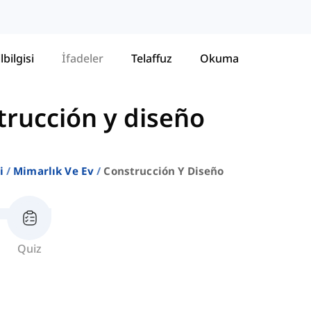
lbilgisi
İfadeler
Telaffuz
Okuma
trucción y diseño
i
Mimarlık Ve Ev
Construcción Y Diseño
Quiz