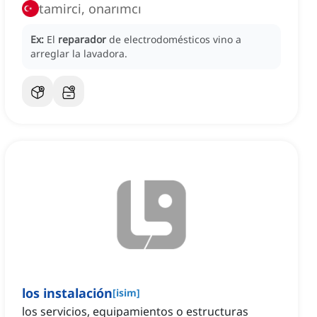
tamirci, onarımcı
Ex:
El
reparador
de electrodomésticos vino a
arreglar la lavadora.
los instalación
[
isim
]
los servicios, equipamientos o estructuras