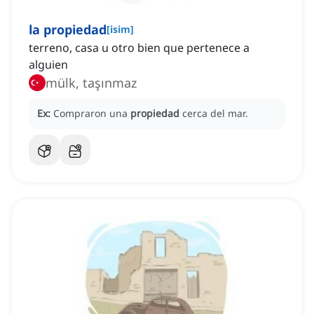
la propiedad
[
isim
]
terreno, casa u otro bien que pertenece a
alguien
mülk, taşınmaz
Ex:
Compraron una
propiedad
cerca del mar.