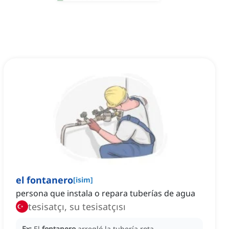
el fontanero
[
isim
]
persona que instala o repara tuberías de agua
tesisatçı, su tesisatçısı
Ex:
El
fontanero
arregló la tubería rota.