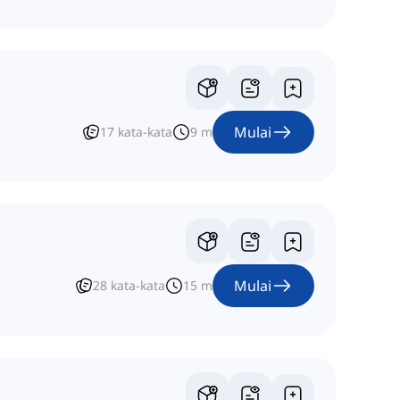
Mulai
17
kata-kata
9
m
Mulai
28
kata-kata
15
m