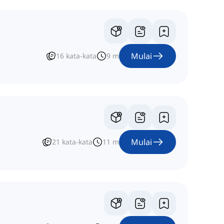
Mulai
16
kata-kata
9
m
Mulai
21
kata-kata
11
m