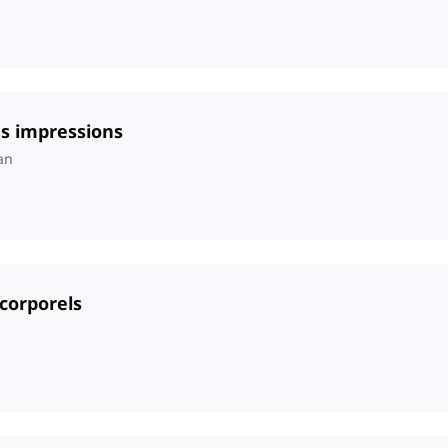
les impressions
an
corporels