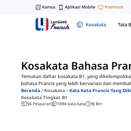
Kamus
Aplikasi Mobile
Premium
|
|
Kosakata
Tata 
Kosakata Bahasa Pra
Temukan daftar kosakata B1, yang dikelompokk
bahasa Prancis yang lebih bervariasi dan membaha
Beranda
Kosakata
Kata Kata Prancis Yang Dik
Kosakata Tingkat B1
56
Pelajaran
1094
kata-kata
9
J
8
m