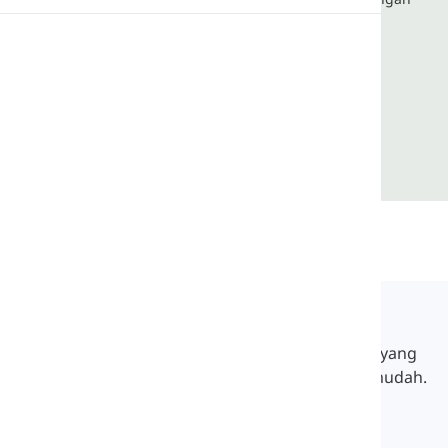
definisi yang jelas dan contoh kalimat.
Pronunciation
Membaca
Langeek
LanGeek adalah platform pembelajaran bahasa yang
membuat proses belajar Anda lebih cepat dan mudah.
info@langeek.co