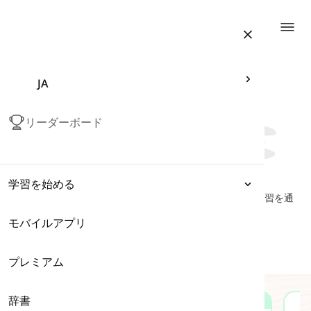
Togg
JA
リーダーボード
読書セクション
学習を始める
LanGeekで魅力的な文章、スマートな語彙ツール、個別学習を通
じて読解力を向上させましょう。
モバイルアプリ
表現
プレミアム
文法
カテゴリ別に閲覧
辞書
語彙
初級
初級