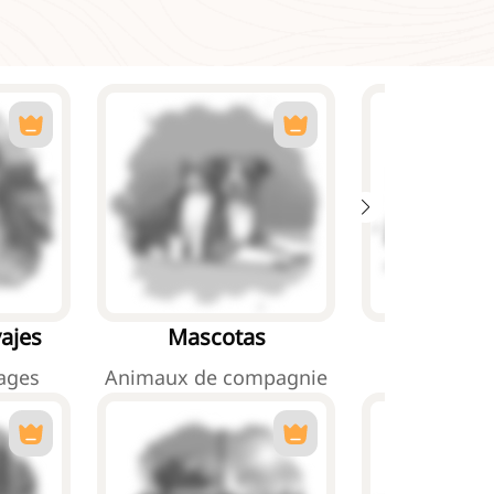
ajes
Mascotas
Animales 
ages
Animaux de compagnie
Animaux 