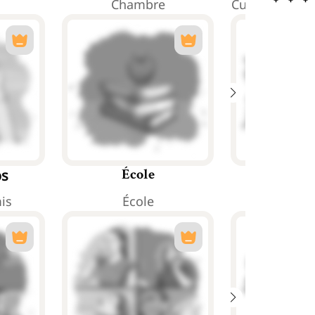
Chambre
Cuisine et sa
os
Trab
École
is
École
Trava