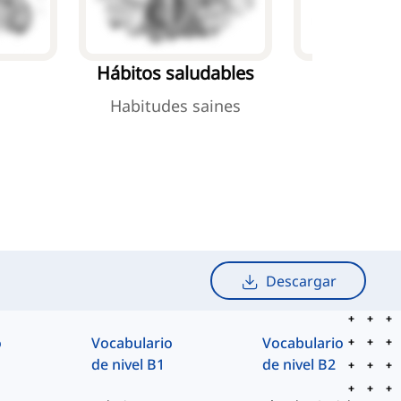
Hábitos saludables
Enferme
comu
Habitudes saines
Maladies c
Descargar
o
Vocabulario
Vocabulario
de nivel B1
de nivel B2