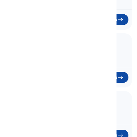
Bắt đầu
15. Types de pièces
Loại phòng
15
Bắt đầu
16. Assises et rangements
Ghế ngồi và lưu trữ
16
Bắt đầu