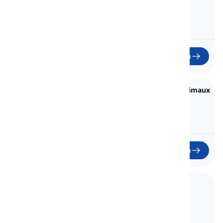
Vệ sinh và bảo trì
19
Bắt đầu
20. Appareils ménagers et soins des animaux
Thiết bị gia dụng và chăm sóc thú cưng
20
Bắt đầu
21. Appareils et ustensiles de cuisine
Thiết bị và dụng cụ nhà bếp
21