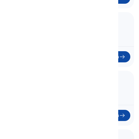
17. Lits et canapés
Giường và ghế sofa
17
Bắt đầu
18. Objets décoratifs
Vật dụng trang trí
18
Bắt đầu
19. Nettoyage et entretien