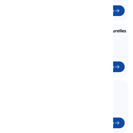
Bắt đầu
3. Portes, fenêtres et ouvertures structurelles
Cửa ra vào, cửa sổ và lỗ mở kết cấu
03
Bắt đầu
4. Matériaux et outils de construction
Vật liệu và dụng cụ xây dựng
04
Bắt đầu