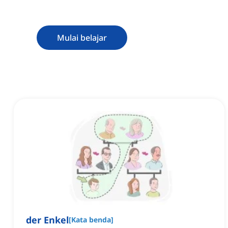
Mulai belajar
der Enkel
[
Kata benda
]