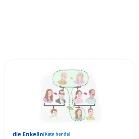
die Enkelin
[
Kata benda
]