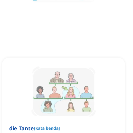
die Tante
[
Kata benda
]