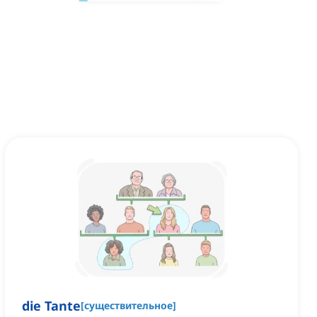
die Tante
[
существительное
]