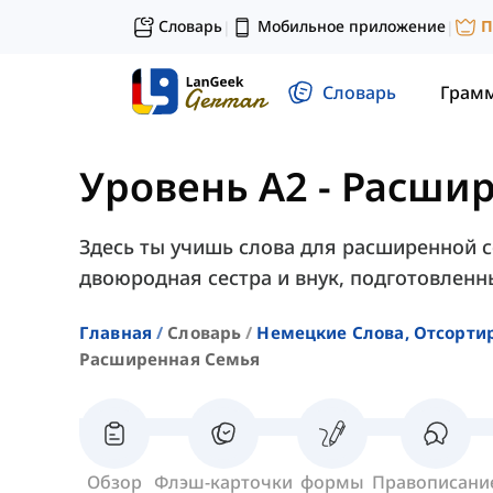
Словарь
Мобильное приложение
П
|
|
Словарь
Грам
Уровень A2
-
Расшир
Здесь ты учишь слова для расширенной се
двоюродная сестра и внук, подготовленн
Главная
Словарь
Немецкие Слова, Отсорти
Расширенная Семья
Обзор
Флэш-карточки
формы
Правописани