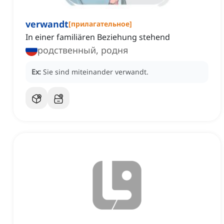
verwandt
[
прилагательное
]
In einer familiären Beziehung stehend
родственный, родня
Ex:
Sie sind miteinander verwandt.