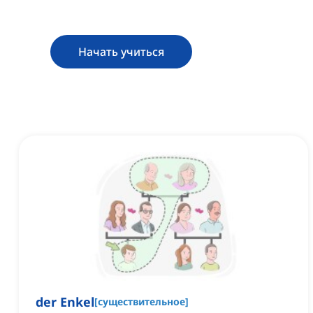
Начать учиться
der Enkel
[
существительное
]