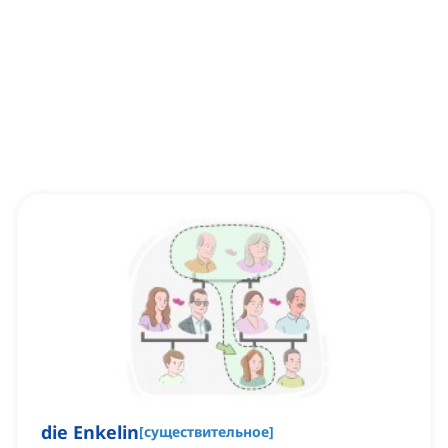
die Enkelin
[
существительное
]