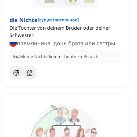
die Nichte
[
существительное
]
Die Tochter von deinem Bruder oder deiner
Schwester
племянница, дочь брата или сестры
Ex:
Meine Nichte kommt heute zu Besuch.