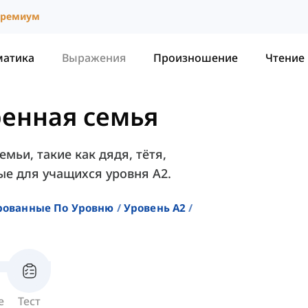
ремиум
матика
Выражения
Произношение
Чтение
енная семья
мьи, такие как дядя, тётя,
ые для учащихся уровня A2.
рованные По Уровню
Уровень A2
е
Тест