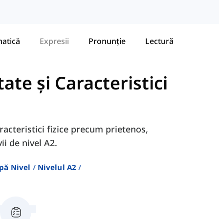
atică
Expresii
Pronunție
Lectură
ate și Caracteristici
aracteristici fizice precum prietenos,
ii de nivel A2.
pă Nivel
Nivelul A2