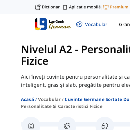
Dicționar
Aplicație mobilă
Premium
|
|
Vocabular
Gram
Nivelul A2
-
Personalit
Fizice
Aici înveți cuvinte pentru personalitate și c
inteligent, gras și slab, pregătite pentru elev
Acasă
Vocabular
Cuvinte Germane Sortate Du
Personalitate Și Caracteristici Fizice