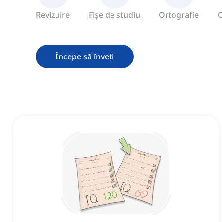
Revizuire
Fișe de studiu
Ortografie
C
Începe să înveți