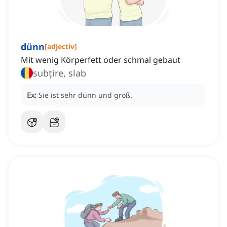
dünn
[
adjectiv
]
Mit wenig Körperfett oder schmal gebaut
subțire, slab
Ex:
Sie ist sehr dünn und groß.