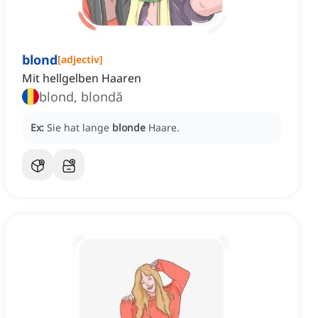
blond
[
adjectiv
]
Mit hellgelben Haaren
blond, blondă
Ex:
Sie hat lange
blonde
Haare.