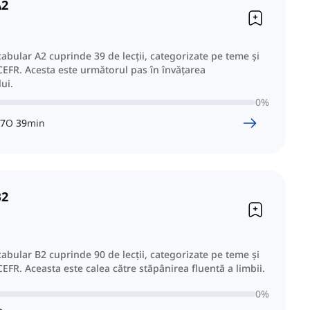
A2
cabular A2 cuprinde 39 de lecții, categorizate pe teme și
EFR. Acesta este următorul pas în învățarea
ui.
0
%
7
O
39
min
B2
cabular B2 cuprinde 90 de lecții, categorizate pe teme și
EFR. Aceasta este calea către stăpânirea fluentă a limbii.
0
%