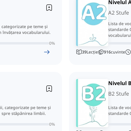
Nivelul 
A2 Stufe
Lista de vo
, categorizate pe teme și
standarde C
n învățarea vocabularului.
vocabularul
0
%
39
Lecție
916
cuvinte
Nivelul 
B2 Stufe
ii, categorizate pe teme și
Lista de vo
 spre stăpânirea limbii.
standarde C
0
%