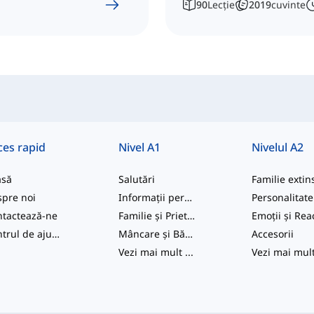
90
Lecție
2019
cuvinte
ces rapid
Nivel A1
Nivelul A2
asă
Salutări
Familie extin
pre noi
Informații personale
tactează-ne
Familie și Prieteni
Emoții și Reac
Centrul de ajutor
Mâncare și Băuturi
Accesorii
Vezi mai mult
...
Vezi mai mul