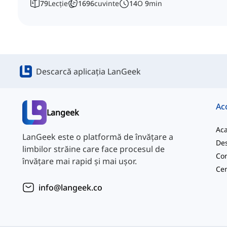
79
Lecție
1696
cuvinte
14
O
9
min
Descarcă aplicația LanGeek
Ac
Langeek
Ac
LanGeek este o platformă de învățare a
Des
limbilor străine care face procesul de
Con
învățare mai rapid și mai ușor.
info@langeek.co