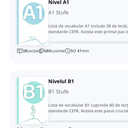
Nivel A1
A1 Stufe
Lista de vocabular A1 include 38 de lecții
standarde CEFR. Acesta este primul pas î
38
Lecție
680
cuvinte
5
O
41
min
Nivelul B1
B1 Stufe
Lista de vocabular B1 cuprinde 80 de lecț
standarde CEFR. Acesta este pasul crucial