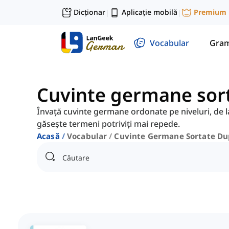
Dicționar
Aplicație mobilă
Premium
|
|
Vocabular
Gram
Cuvinte germane sort
Învață cuvinte germane ordonate pe niveluri, de la
găsește termeni potriviți mai repede.
Acasă
Vocabular
Cuvinte Germane Sortate Du