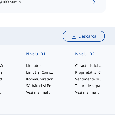
16
O
50
min
Descarcă
Nivelul B1
Nivelul B2
să
Literatur
Caracteristici Umane
Personalitate și Caracteristici Fizice
Limbă și Conversație
Proprietăți și Caracteristici Speciale
ții
Kommunikation
Sentimente și Emoții
Sărbători și Petreceri
Tipuri de separare și sfârșitul relațiilor
t
...
Vezi mai mult
...
Vezi mai mult
...