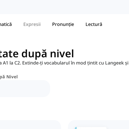
atică
Expresii
Pronunție
Lectură
ate după nivel
 A1 la C2. Extinde-ți vocabularul în mod țintit cu Langeek și
pă Nivel