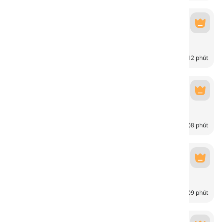
Wetter
Wetter
6
CH
12 phút
Các mùa
Jahreszeiten
4
CH
8 phút
Hiện tượng tự nhiên
Naturereignisse
6
CH
9 phút