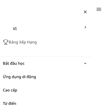
Togg
VI
Bảng Xếp Hạng
Bắt đầu học
Ứng dụng di động
Biểu đạt
Cao cấp
Ngữ pháp
Natur
Từ điển
Từ vựng