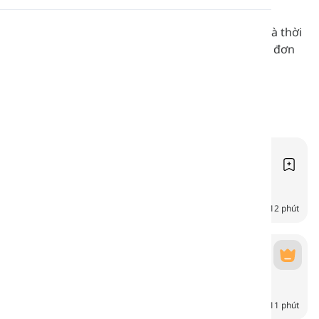
Phát âm
Tìm hiểu về thiên nhiên, cách cây cối phát triển và thời
tiết như thế nào, đồng thời học các từ tiếng Đức đơn
giản.
Đọc
Địa hình
Landformen
6
CH
12 phút
Pflanzen
Pflanzen
6
CH
11 phút