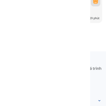
Himmel
Himmel
6
CH
9 phút
Langeek
LanGeek là một nền tảng học ngôn ngữ giúp quá trình
học của bạn nhanh hơn và dễ dàng hơn.
info@langeek.co
Truy cập nhanh