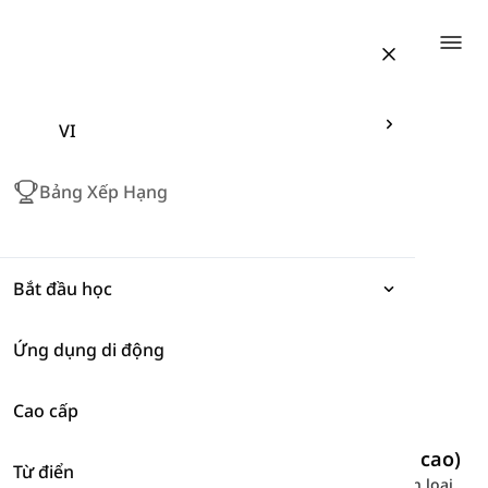
Togg
VI
Bảng Xếp Hạng
Bắt đầu học
Ứng dụng di động
Biểu đạt
Cao cấp
Ngữ pháp
Từ vựng tiếng Đức B2 (Trình độ trung cấp cao)
Từ điển
Từ vựng
Danh sách từ vựng B2 bao gồm 90 bài học, được phân loại