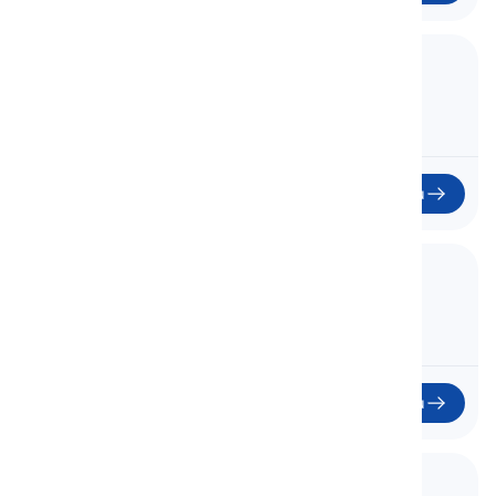
5. Kleidung und Aussehen
Trang Phục và Ngoại Hình
Bắt đầu
6. Heim
Bắt đầu
7. Berufe, Arbeitswelt und Wirtschaft