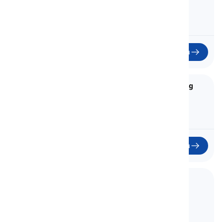
Nghề Nghiệp, Thế Giới Làm Việc và Kinh Tế
Bắt đầu
8. Körperliche Bewegungen und Haltung
Cử động thể chất và tư thế
Bắt đầu
9. Sport und Ausrüstung
Thể thao và Thiết bị