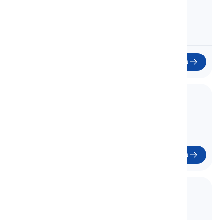
64. Dokumente und Anhänge
Tài liệu và tệp đính kèm
Bắt đầu
65. Dringlichkeit und Zeitdruck
Tính Cấp Bách và Áp Lực Thời Gian
Bắt đầu
66. Landwirtschaft und Umwelt
Nông nghiệp và Môi trường