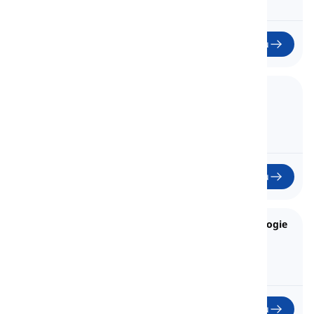
Bắt đầu
22. Medizin und Krankheiten
Y học và Bệnh tật
Bắt đầu
23. Psychische Gesundheit und Psychologie
Sức Khỏe Tâm Thần và Tâm Lý Học
Bắt đầu