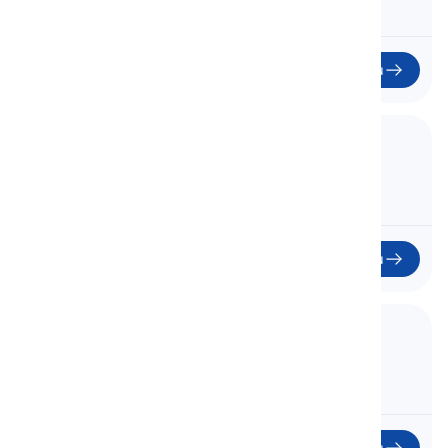
Bắt đầu
41. Freizeit und Aktivitäten
Giải Trí và Hoạt Động
Bắt đầu
42. Zustimmung und Ablehnung
Đồng ý và Từ chối
Bắt đầu