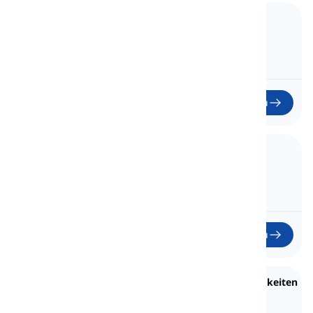
57. Schlaf und Ruhe
Giấc Ngủ và Nghỉ Ngơi
Bắt đầu
58. Redewendungen und Sprichwörter
Thành ngữ và tục ngữ
Bắt đầu
59. Stadtarchitektur und Sehenswürdigkeiten
Kiến trúc Đô thị và Địa điểm Tham quan