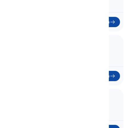
Bắt đầu
60. Struktur und Aufbau
Cấu trúc và Thành phần
Bắt đầu
61. Verknüpfungen und Verbindungen
Liên Kết và Kết Nối