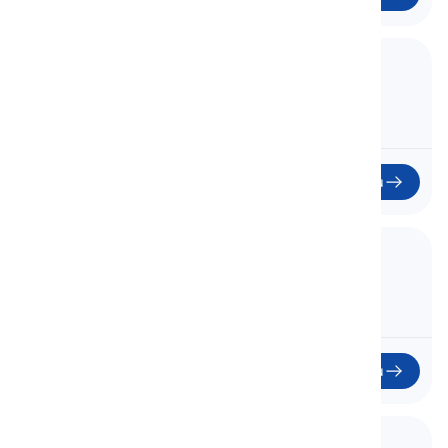
24. Ernährung und Diätetik
Dinh dưỡng và Chế độ ăn uống
Bắt đầu
25. Religion
Bắt đầu