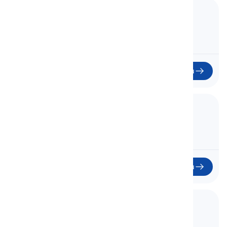
38. Literatur und Bücher
Văn học và Sách
Bắt đầu
39. Geistige Prozesse
Quá Trình Tinh Thần
Bắt đầu
40. Erfolg, Misserfolg und Motivation
Thành công, thất bại và động lực