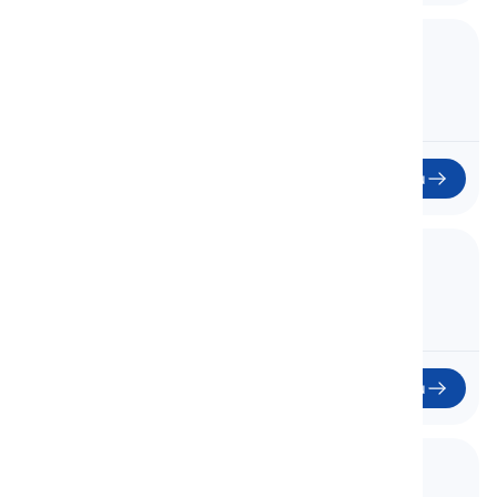
31. Kommunikation
Bắt đầu
32. Argumentation und Diskussion
Tranh Luận và Thảo Luận
Bắt đầu
33. Medien und Nachrichten
Truyền thông và Tin tức