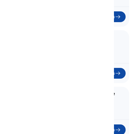
Bắt đầu
3. Gefühle und Emotionen
Cảm Xúc và Cảm Xúc
Bắt đầu
4. Trennungsarten und Beziehungsende
Các loại ly thân và kết thúc mối quan hệ
Bắt đầu