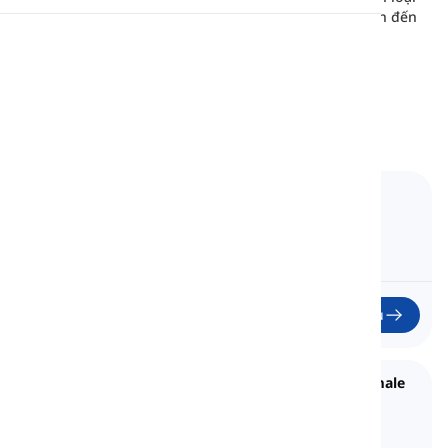
theo chủ đề và tiêu chuẩn CEFR. Đây là con đường dẫn đến
sự thành thạo ngôn ngữ.
Phát âm
90
Bài học
2019
từ ngữ
16
G
50
phút
Đọc
1. Menschliche Eigenschaften
Đặc Điểm Con Người
Bắt đầu
2. Besondere Eigenschaften und Merkmale
Đặc tính và Đặc điểm Đặc biệt