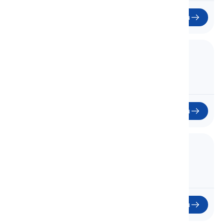
Bắt đầu
10. Sport
Thể thao
Bắt đầu
11. Reisen
Bắt đầu