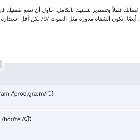
 لسانك قليلاً وتستدير شفتيك بالكامل. حاول أن تضع شفتيك ف
مفتوحة قليلاً كما في الصوت /ɔ/، ولكن أقل من ذلك. أيضًا، تكون الشفاه مدورة مثل الصوت /ʊ/ لك
ram /ˈproʊ.ɡræm/
l /hoʊˈtel/