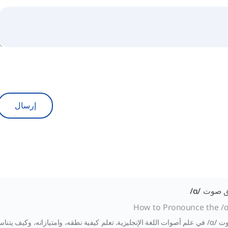
إرسال
 صوت /ɑ/
How to Pronounce the /
يتناسب مع النظام الصوتي الأوسع للغة.