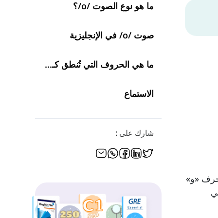
ما هو نوع الصوت /o/؟
صوت /o/ في الإنجليزية
ما هي الحروف التي تُنطق كـ /o/؟
الاستماع
شارك على :
لحرف «و»
ي