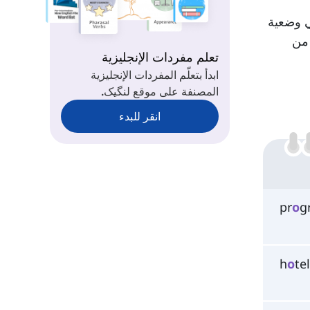
ي وضعية
ن أقل استدارة من
تعلم مفردات الإنجليزية
ابدأ بتعلّم المفردات الإنجليزية
المصنفة على موقع لنگیک.
انقر للبدء
pr
o
g
h
o
te