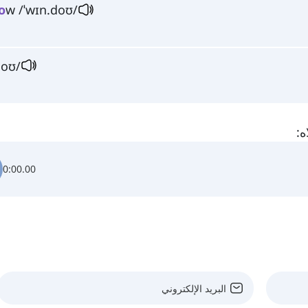
o
w /ˈwɪn.doʊ/
oʊ/
0:00.00