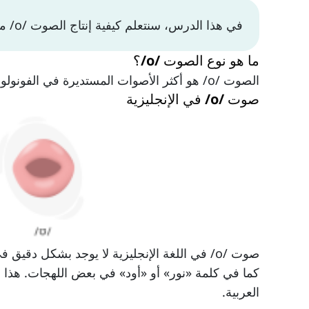
في هذا الدرس، سنتعلم كيفية إنتاج الصوت /o/ من خلال النظر في الأعضاء التكوينية.
ما هو نوع الصوت /o/؟
الصوت /o/ هو أكثر الأصوات المستديرة في الفونولوجيا الإنجليزية، وهو يقع بين الصوتين /ɔ/ و /u/.
صوت /o/ في الإنجليزية
صوت /o/ في اللغة الإنجليزية لا يوجد بشكل د
كما في كلمة «نور» أو «أود» في بعض اللهجات. هذا ا
العربية.