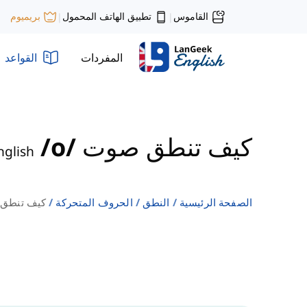
القاموس
تطبيق الهاتف المحمول
بريميوم
|
|
المفردات
القواعد
كيف تنطق صوت /o/
nglish
الصفحة الرئيسية
النطق
الحروف المتحركة
كيف تنطق صوت /an