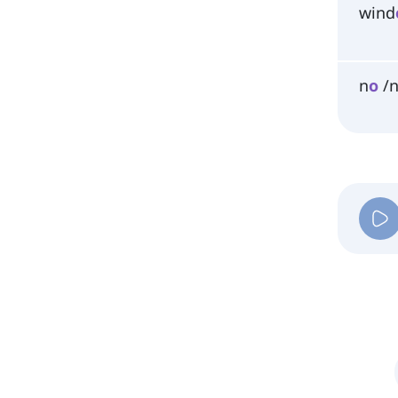
wind
n
o
/n