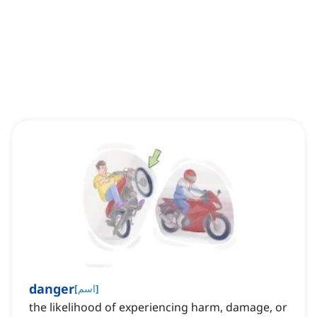
danger
]
اسم
[
the likelihood of experiencing harm, damage, or