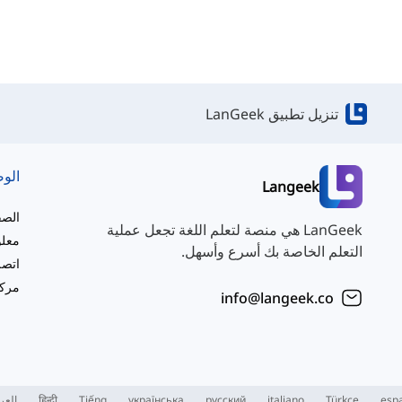
تنزيل تطبيق LanGeek
الو
Langeek
الصف
LanGeek هي منصة لتعلم اللغة تجعل عملية
معلو
التعلم الخاصة بك أسرع وأسهل.
اتصل
مركز
info@langeek.co
esp
Türkçe
italiano
русский
українська
Tiếng
हिन्दी
العر