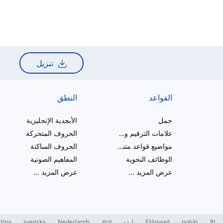
تنزيل
القواعد
النطق
جمل
الأبجدية الإنجليزية
علامات الترقيم والإملاء
الحروف المتحركة
مواضيع قواعد متنوعة
الحروف الساكنة
الوظائف النحوية
المفاهيم الصوتية
عرض المزيد
...
عرض المزيد
...
한
polski
Ελληνικά
اردو
বাংলা
Nederlands
svenska
tina