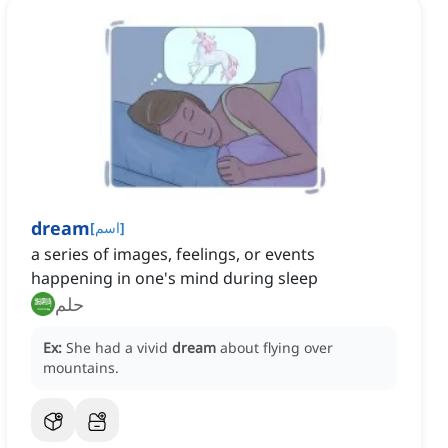
dream
]
اسم
[
a series of images, feelings, or events
happening in one's mind during sleep
حلم
Ex:
She had a vivid
dream
about flying over
mountains.