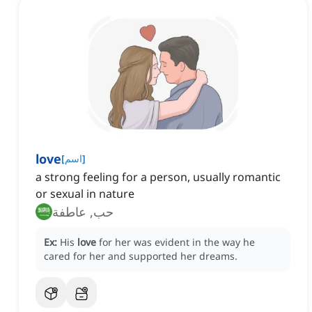
love
]
اسم
[
a strong feeling for a person, usually romantic
or sexual in nature
حب, عاطفة
Ex:
His
love
for her was evident in the way he
cared for her and supported her dreams.