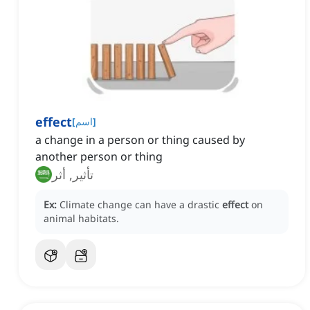
effect
]
اسم
[
a change in a person or thing caused by
another person or thing
تأثير, أثر
Ex:
Climate change can have a drastic
effect
on
animal habitats.