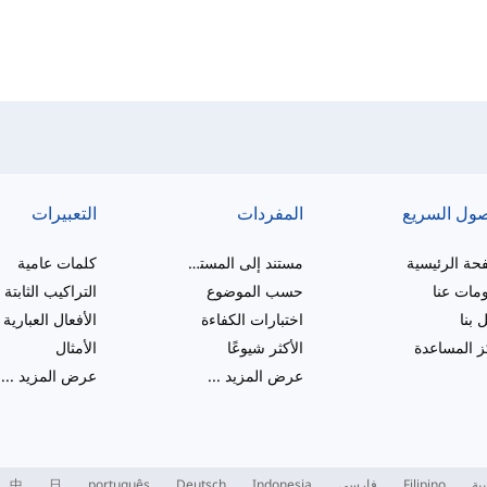
صول السريع
المفردات
التعبيرات
حة الرئيسية
مستند إلى المستوى
كلمات عامية
مات عنا
حسب الموضوع
التراكيب الثابتة
 بنا
اختبارات الكفاءة
الأفعال العبارية
 المساعدة
الأكثر شيوعًا
الأمثال
عرض المزيد
...
عرض المزيد
...
بية
Filipino
فارسی
Indonesia
Deutsch
português
日
中