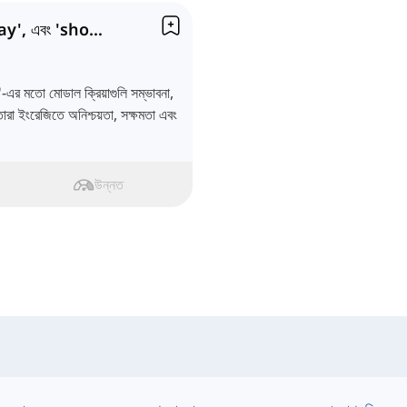
মোডাল ক্রিয়াপদ 'can', 'may', এবং 'should'
 মতো মোডাল ক্রিয়াগুলি সম্ভাবনা,
ারা ইংরেজিতে অনিশ্চয়তা, সক্ষমতা এবং
উন্নত