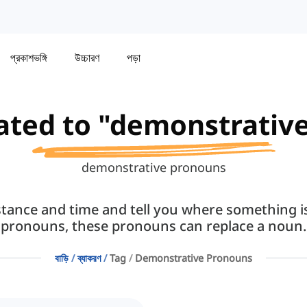
প্রকাশভঙ্গি
উচ্চারণ
পড়া
lated to "demonstrativ
demonstrative pronouns
ance and time and tell you where something is i
pronouns, these pronouns can replace a noun.
বাড়ি
ব্যাকরণ
Tag
Demonstrative Pronouns