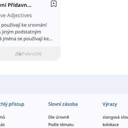
Komparativní a Superlativní Přídavná Jména
ve Adjectives
 používají ke srovnání
s jiným podstatným
á jména se používají ke
tných jmen.
Pokročilý
chlý přístup
Slovní zásoba
Výrazy
mů
Dle úrovně
nás
Podle tématu
kolokace