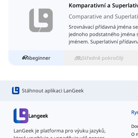
Comparative and Superlati
Srovnávací přídavná jména se
jednoho podstatného jména 
jménem. Superlativní přídavn
srovnání tří nebo více podsta
beginner
Středně pokročilý
Stáhnout aplikaci LanGeek
Ry
Langeek
Do
LanGeek je platforma pro výuku jazyků,
O 