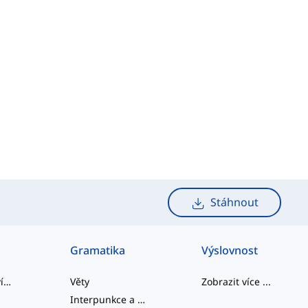
Stáhnout
Gramatika
Výslovnost
slangová slovíčka
Věty
Zobrazit více
...
Interpunkce a Pravopis