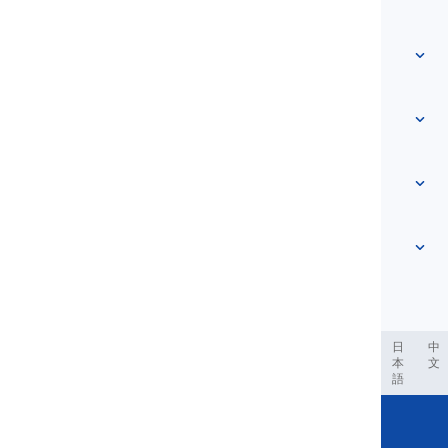
Acasă
Vocabular
Despre noi
Contactează-ne
Bazat pe nivel
Centrul de ajutor
Expresii
După temă
Teste de competență
cuvinte de argou
Cele mai comune
Gramatică
colocații
Vezi mai mult
...
Verbe frazale
Propoziții
proverbe
Pronunție
Punctuație și Ortografie
Vezi mai mult
...
Timpuri
Vezi mai mult
...
Verbe și Voci
Vezi mai mult
...
العر
Filipino
فارسی
Indonesia
Deutsch
português
日
中
本
文
語