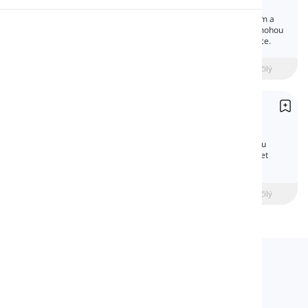
Contractions
Možná se divíte, jaký je rozdíl mezi formálním a
Výslovnost
neformálním stylem. Jedním z prvků, které mohou
vaše spisy učinit neformálními, jsou kontrakce.
Čtení
beginner
Středně pokročilý
Pokročilý
Pomocná slovesa
Auxiliary Verbs
Pomocná slovesa pomáhají hlavnímu slovesu
vyjádřit čas nebo hlas nebo pomáhají vytvářet
otázky a záporné věty.
beginner
Středně pokročilý
Pokročilý
Langeek
LanGeek je platforma pro výuku jazyků, která
urychluje a usnadňuje váš proces učení.