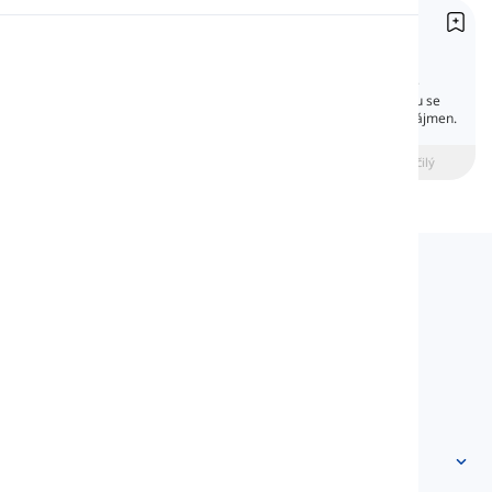
Předmětná zájmena
Výslovnost
Object Pronouns
Zájmena, která mohou nahradit předmět, se
nazývají předmětná zájmena. V tomto článku se
Čtení
seznámíte s různými druhy předmětových zájmen.
beginner
Středně pokročilý
Pokročilý
Langeek
LanGeek je platforma pro výuku jazyků, která
urychluje a usnadňuje váš proces učení.
info@langeek.co
Rychlý přístup