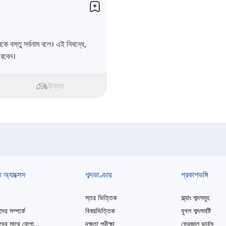
কে বস্তু সর্বনাম বলে। এই নিবন্ধে,
ারবেন।
উন্নত
ত অ্যাক্সেস
শব্দভাণ্ডার
প্রকাশভঙ্গি
স্তর ভিত্তিক
স্ল্যাং শব্দসমূহ
ের সম্পর্কে
বিষয়ভিত্তিক
যুগল শব্দসমষ্টি
আমাদের সাথে যোগাযোগ করুন
দক্ষতা পরীক্ষা
ফ্রেজাল ভার্বস