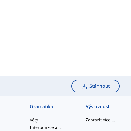
Stáhnout
Gramatika
Výslovnost
slangová slovíčka
Věty
Zobrazit více
...
Interpunkce a Pravopis