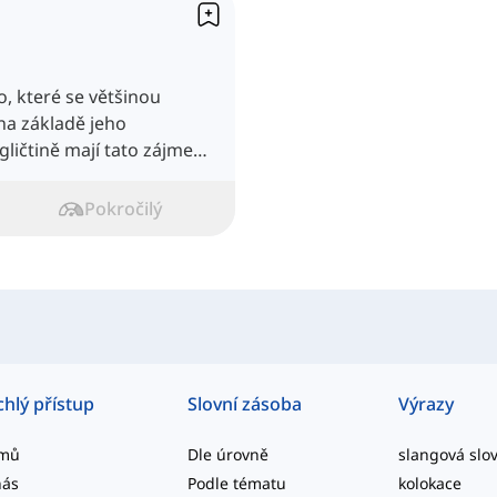
, které se většinou
na základě jeho
gličtině mají tato zájmena
Pokročilý
chlý přístup
Slovní zásoba
Výrazy
mů
Dle úrovně
nás
Podle tématu
kolokace