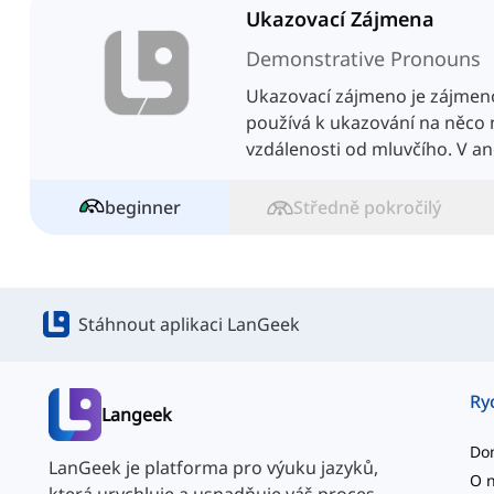
Ukazovací Zájmena
Demonstrative Pronouns
Ukazovací zájmeno je zájmeno
používá k ukazování na něco 
vzdálenosti od mluvčího. V an
čtyři formy.
beginner
Středně pokročilý
Stáhnout aplikaci LanGeek
Ry
Langeek
Do
LanGeek je platforma pro výuku jazyků,
O 