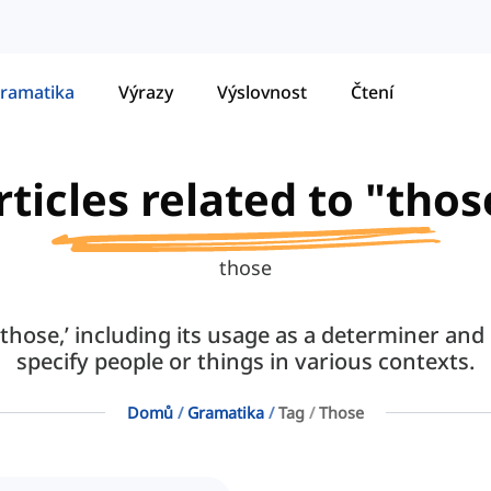
ramatika
Výrazy
Výslovnost
Čtení
rticles related to "thos
those
 ‘those,’ including its usage as a determiner a
specify people or things in various contexts.
Domů
Gramatika
Tag
Those