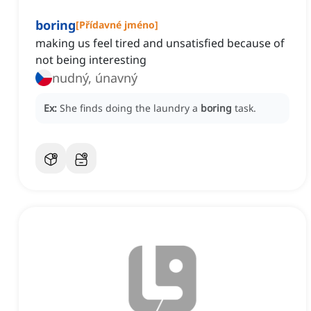
boring
[
Přídavné jméno
]
making us feel tired and unsatisfied because of
not being interesting
nudný, únavný
Ex:
She finds doing the laundry a
boring
task.