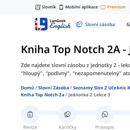
Slovník
Mobilní aplikace
Premium
|
|
Slovní zásoba
G
Kniha Top Notch 2A
-
Zde najdete slovní zásobu z jednotky 2 - lek
"hloupý", "podivný", "nezapomenutelný" at
Domů
Slovní Zásoba
Seznamy Slov Z Učebnic K
Kniha Top Notch 2a
Jednotka 2 Lekce 3
Revize
Kartičky
Pravopis