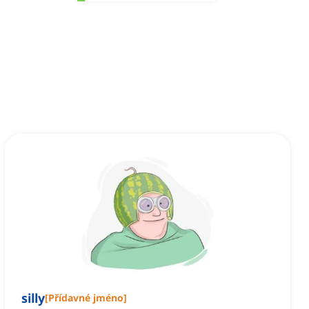
silly
[
Přídavné jméno
]