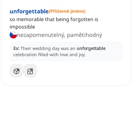
unforgettable
[
Přídavné jméno
]
so memorable that being forgotten is
impossible
nezapomenutelný, pamětihodný
Ex:
Their wedding day was an
unforgettable
celebration filled with love and joy.