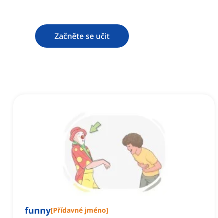
Začněte se učit
funny
[
Přídavné jméno
]