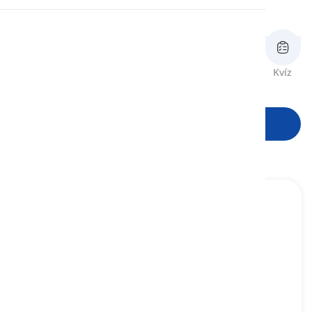
'zakázat' atd.
Výslovnost
Čtení
Revize
Kartičky
Pravopis
Kvíz
Začněte se učit
to sign
[
sloveso
]