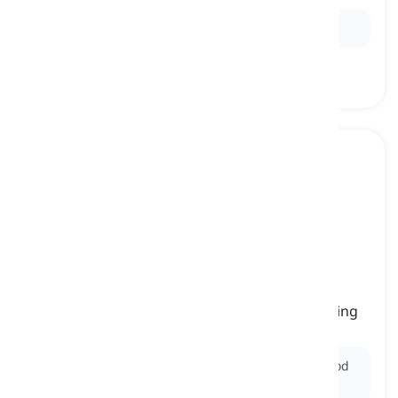
Ex:
The teacher
forbade
talking during the exam.
to permit
[
sloveso
]
to allow something or someone to do something
povolit, dovolit
Ex:
The park
permits
visitors to bring their own food
and drinks.