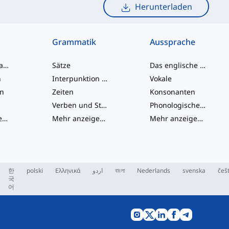
Herunterladen
Grammatik
Aussprache
Umgangssprache-Wörter
Sätze
Das englische Alphabet
n
Interpunktion und Rechtschreibung
Vokale
en
Zeiten
Konsonanten
Verben und Stimmen
Phonologische Konzepte
Mehr anzeigen
...
Mehr anzeigen
...
Mehr anzeigen
...
한
polski
Ελληνικά
اردو
বাংলা
Nederlands
svenska
češ
국
어