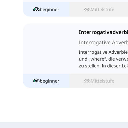
es wichtig, sie zu lerne
beginner
Mittelstufe
Interrogativadverb
Interrogative Adver
Interrogative Adverbi
und „where“, die ver
zu stellen. In dieser 
über sie erfahren.
beginner
Mittelstufe