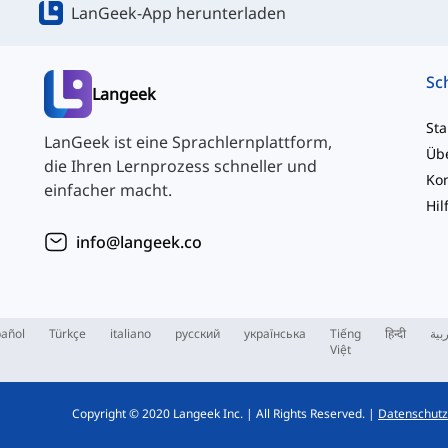
LanGeek-App herunterladen
Langeek
Sta
LanGeek ist eine Sprachlernplattform,
Üb
die Ihren Lernprozess schneller und
einfacher macht.
Hil
info@langeek.co
añol
Türkçe
italiano
русский
українська
Tiếng
हिन्दी
بية
Việt
Copyright © 2020 Langeek Inc.
|
All Rights Reserved.
|
Datenschutzr