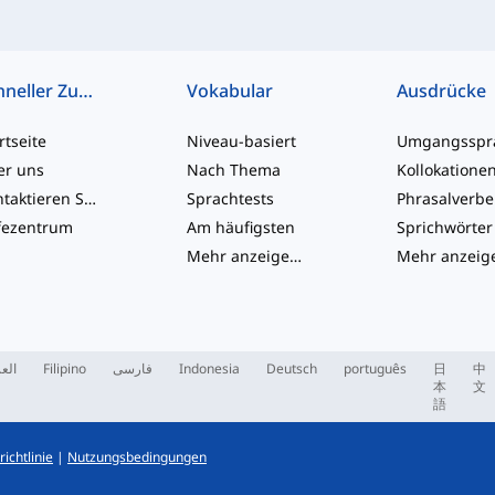
Schneller Zugriff
Vokabular
Ausdrücke
rtseite
Niveau-basiert
er uns
Nach Thema
Kollokatione
Kontaktieren Sie uns
Sprachtests
Phrasalverb
fezentrum
Am häufigsten
Sprichwörter
Mehr anzeigen
...
العر
Filipino
فارسی
Indonesia
Deutsch
português
日
中
本
文
語
ichtlinie
|
Nutzungsbedingungen