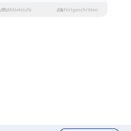
terricht, um herauszufinden, wie sie gebildet
nd in Sätzen verwendet werden.
Mittelstufe
Fortgeschritten