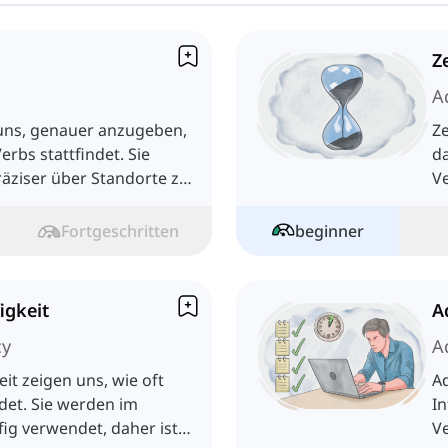
Z
A
uns, genauer anzugeben,
Z
rbs stattfindet. Sie
da
räziser über Standorte zu
Ve
Sä
Fortgeschritten
beginner
igkeit
A
cy
A
it zeigen uns, wie oft
A
det. Sie werden im
I
fig verwendet, daher ist
Ve