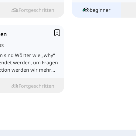
n.
Un
u
Fortgeschritten
beginner
ien
bs
en sind Wörter wie „why“
wendet werden, um Fragen
Lektion werden wir mehr
Fortgeschritten