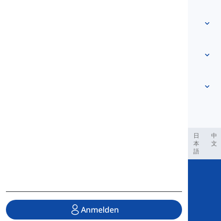
Kontaktieren Sie uns
Niveau-basiert
Hilfezentrum
Ausdrücke
Nach Thema
Sprachtests
Umgangssprache-Wörter
Am häufigsten
Grammatik
Kollokationen
Mehr anzeigen
...
Phrasalverben
Sätze
Sprichwörter
Aussprache
Interpunktion und Rechtschreibung
Mehr anzeigen
...
Zeiten
Das englische Alphabet
Verben und Stimmen
Vokale
Mehr anzeigen
...
Konsonanten
العر
Filipino
فارسی
Indonesia
Deutsch
português
日
中
本
文
Phonologische Konzepte
語
Mehr anzeigen
...
Copyright © 2020 Langeek Inc.
All Rights Reserved.
Anmelden
Datenschutzrichtlinie
|
Nutzungsbedingungen